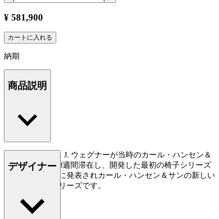
¥ 581,900
カートに入れる
納期
商品説明
CH25は、ハンス J. ウェグナーが当時のカール・ハンセン＆
デザイナー
サンの社長宅に3週間滞在し、開発した最初の椅子シリーズ
の一つ。1950年に発表されカール・ハンセン＆サンの新しい
流れを作ったシリーズです。
もっと読む