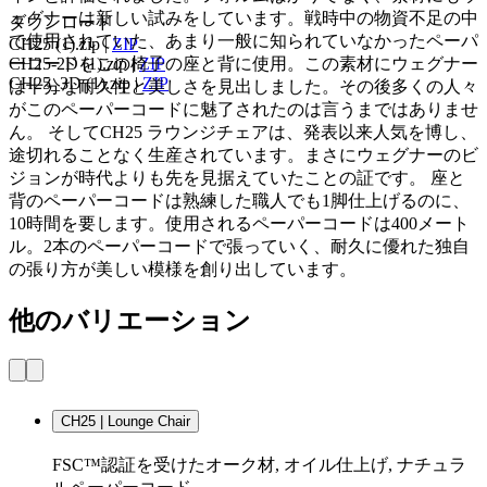
ェグナーは新しい試みをしています。戦時中の物資不足の中
ダウンロード
で使用されていた、あまり一般に知られていなかったペーパ
CH25 (1).zip
|
ZIP
ーコードをこの椅子の座と背に使用。この素材にウェグナー
CH25-2D (1).zip
|
ZIP
CH25_3D (1).zip
|
ZIP
は十分な耐久性と美しさを見出しました。その後多くの人々
がこのペーパーコードに魅了されたのは言うまではありませ
ん。 そしてCH25 ラウンジチェアは、発表以来人気を博し、
途切れることなく生産されています。まさにウェグナーのビ
ジョンが時代よりも先を見据えていたことの証です。 座と
背のペーパーコードは熟練した職人でも1脚仕上げるのに、
10時間を要します。使用されるペーパーコードは400メート
ル。2本のペーパーコードで張っていく、耐久に優れた独自
の張り方が美しい模様を創り出しています。
他のバリエーション
CH25 | Lounge Chair
FSC™認証を受けたオーク材, オイル仕上げ, ナチュラ