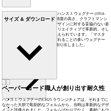
デンマークの家具デザイナー、ハンス J. ウェグナー (1914-
サイズ & ダウンロード
2007) は、家具づくりにおける精度の高さ、クラフトマンシ
ップに対する優れた洞察力、デザインに対する妥協のない姿
勢で知られており、史上最もクリエイティブで革新的、そし
て多作なデザイナーの一人に数えられています。「マスタ
ー・オブ・ザ・チェア」と呼ばれることの多いウェグナー
は、生涯で約500点もの椅子を創り出しました。
詳しく見る Hans J. Wegner
ペーパーコード職人が創り出す耐久性
ハンス J. ウェグナーのCH25 ラウンジチェアは、それまでに
なかった大胆で彫刻的なフォルムから、当時は革新的なデザ
インと評価されました。フォルムばかりでなく、素材にもウ