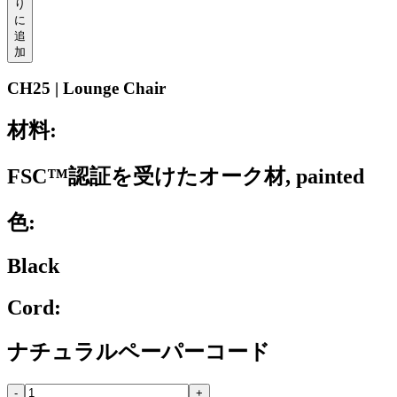
り
に
追
加
CH25 | Lounge Chair
材料:
FSC™認証を受けたオーク材, painted
色:
Black
Cord:
ナチュラルペーパーコード
-
+