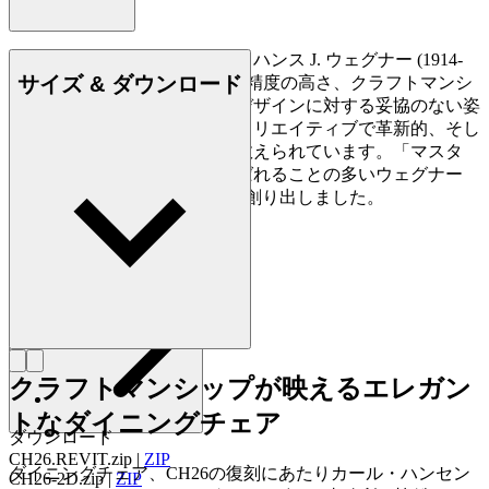
デンマークの家具デザイナー、ハンス J. ウェグナー (1914-
サイズ & ダウンロード
2007) は、家具づくりにおける精度の高さ、クラフトマンシ
ップに対する優れた洞察力、デザインに対する妥協のない姿
勢で知られており、史上最もクリエイティブで革新的、そし
て多作なデザイナーの一人に数えられています。「マスタ
ー・オブ・ザ・チェア」と呼ばれることの多いウェグナー
は、生涯で約500点もの椅子を創り出しました。
詳しく見る Hans J. Wegner
クラフトマンシップが映えるエレガン
トなダイニングチェア
ダウンロード
CH26.REVIT.zip
|
ZIP
ダイニングチェア、CH26の復刻にあたりカール・ハンセン
CH26-2D.zip
|
ZIP