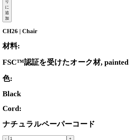
り
に
追
加
CH26 | Chair
材料:
FSC™認証を受けたオーク材, painted
色:
Black
Cord:
ナチュラルペーパーコード
-
+