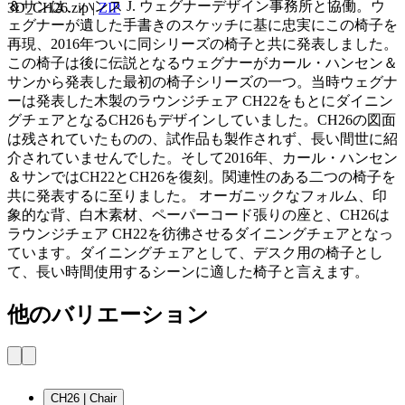
＆サンは、ハンス J. ウェグナーデザイン事務所と協働。ウ
3D_CH26.zip
|
ZIP
ェグナーが遺した手書きのスケッチに基に忠実にこの椅子を
再現、2016年ついに同シリーズの椅子と共に発表しました。
この椅子は後に伝説となるウェグナーがカール・ハンセン＆
サンから発表した最初の椅子シリーズの一つ。当時ウェグナ
ーは発表した木製のラウンジチェア CH22をもとにダイニン
グチェアとなるCH26もデザインしていました。CH26の図面
は残されていたものの、試作品も製作されず、長い間世に紹
介されていませんでした。そして2016年、カール・ハンセン
＆サンではCH22とCH26を復刻。関連性のある二つの椅子を
共に発表するに至りました。 オーガニックなフォルム、印
象的な背、白木素材、ペーパーコード張りの座と、CH26は
ラウンジチェア CH22を彷彿させるダイニングチェアとなっ
ています。ダイニングチェアとして、デスク用の椅子とし
て、長い時間使用するシーンに適した椅子と言えます。
他のバリエーション
CH26 | Chair