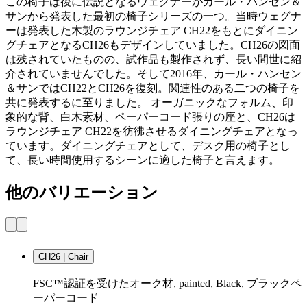
この椅子は後に伝説となるウェグナーがカール・ハンセン＆
サンから発表した最初の椅子シリーズの一つ。当時ウェグナ
ーは発表した木製のラウンジチェア CH22をもとにダイニン
グチェアとなるCH26もデザインしていました。CH26の図面
は残されていたものの、試作品も製作されず、長い間世に紹
介されていませんでした。そして2016年、カール・ハンセン
＆サンではCH22とCH26を復刻。関連性のある二つの椅子を
共に発表するに至りました。 オーガニックなフォルム、印
象的な背、白木素材、ペーパーコード張りの座と、CH26は
ラウンジチェア CH22を彷彿させるダイニングチェアとなっ
ています。ダイニングチェアとして、デスク用の椅子とし
て、長い時間使用するシーンに適した椅子と言えます。
他のバリエーション
CH26 | Chair
FSC™認証を受けたオーク材, painted, Black, ブラックペ
ーパーコード