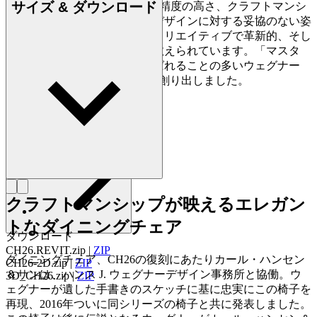
サイズ & ダウンロード
2007) は、家具づくりにおける精度の高さ、クラフトマンシ
ップに対する優れた洞察力、デザインに対する妥協のない姿
勢で知られており、史上最もクリエイティブで革新的、そし
て多作なデザイナーの一人に数えられています。「マスタ
ー・オブ・ザ・チェア」と呼ばれることの多いウェグナー
は、生涯で約500点もの椅子を創り出しました。
詳しく見る Hans J. Wegner
クラフトマンシップが映えるエレガン
トなダイニングチェア
ダウンロード
CH26.REVIT.zip
|
ZIP
ダイニングチェア、CH26の復刻にあたりカール・ハンセン
CH26-2D.zip
|
ZIP
＆サンは、ハンス J. ウェグナーデザイン事務所と協働。ウ
3D_CH26.zip
|
ZIP
ェグナーが遺した手書きのスケッチに基に忠実にこの椅子を
再現、2016年ついに同シリーズの椅子と共に発表しました。