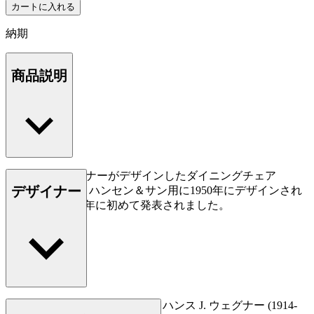
カートに入れる
納期
商品説明
ハンス J. ウェグナーがデザインしたダイニングチェア
デザイナー
CH26。カール・ハンセン＆サン用に1950年にデザインされ
ましたが、2016年に初めて発表されました。
もっと読む
デンマークの家具デザイナー、ハンス J. ウェグナー (1914-