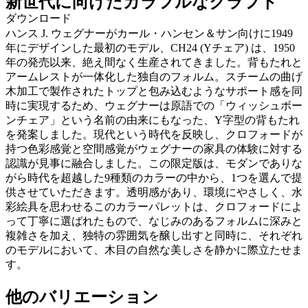
新世代に向けたカラフルなクラフト
ダウンロード
ハンス J. ウェグナーがカール・ハンセン＆サン向けに1949
年にデザインした最初のモデル、CH24 (Yチェア) は、1950
年の発売以来、絶え間なく生産されてきました。背もたれと
アームレストが一体化した独自のフォルム。スチームの曲げ
木加工で製作されたトップと包み込むようなサポート感を同
時に実現するため、ウェグナーは原語での「ウィッシュボー
ンチェア」という名前の由来にもなった、Y字型の背もたれ
を発案しました。現代という時代を反映し、クロフォードが
持つ色彩感覚と空間感覚がウェグナーの家具の体験に対する
認識が見事に融合しました。この限定版は、モダンでありな
がら時代を超越した9種類のカラーの中から、1つを選んで提
供させていただきます。透明感があり、環境にやさしく、水
彩絵具を思わせるこのカラーパレットは、クロフォードによ
って丁寧に選ばれたもので、なじみのあるフォルムに深みと
複雑さを加え、独特の雰囲気を醸し出すと同時に、それぞれ
のモデルにおいて、木目の自然な美しさを静かに際立たせま
す。
他のバリエーション