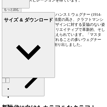
作品からもインスピレーションを得ています。
もっと読む
デンマークの家具デザイナー、ハンス J. ウェグナー (1914-
サイズ & ダウンロード
2007) は、家具づくりにおける精度の高さ、クラフトマンシ
ップに対する優れた洞察力、デザインに対する妥協のない姿
勢で知られており、史上最もクリエイティブで革新的、そし
て多作なデザイナーの一人に数えられています。「マスタ
ー・オブ・ザ・チェア」と呼ばれることの多いウェグナー
は、生涯で約500点もの椅子を創り出しました。
詳しく見る Hans J. Wegner