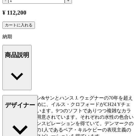
-
+
¥ 112,200
カートに入れる
納期
商品説明
カール・ハンセン&サンとハンス J. ウェグナーの70年を超え
デザイナー
る協業を祝すために、イルス・クロフォードがCH24 Yチェ
アを再解釈しています。9つのソフトでありつつ複雑なカラ
ーのパレットで用意されています。それぞれの水性の色合い
は、自然からインスピレーションを得ていて、デンマークの
最も著名な画家の1人であるペア・キルケビーの表現主義の