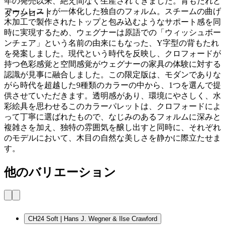
年の発売以来、絶え間なく生産されてきました。背もたれと
アームレストが一体化した独自のフォルム。スチームの曲げ
ダウンロード
木加工で製作されたトップと包み込むようなサポート感を同
時に実現するため、ウェグナーは原語での「ウィッシュボー
ンチェア」という名前の由来にもなった、Y字型の背もたれ
を発案しました。現代という時代を反映し、クロフォードが
持つ色彩感覚と空間感覚がウェグナーの家具の体験に対する
認識が見事に融合しました。この限定版は、モダンでありな
がら時代を超越した9種類のカラーの中から、1つを選んで提
供させていただきます。透明感があり、環境にやさしく、水
彩絵具を思わせるこのカラーパレットは、クロフォードによ
って丁寧に選ばれたもので、なじみのあるフォルムに深みと
複雑さを加え、独特の雰囲気を醸し出すと同時に、それぞれ
のモデルにおいて、木目の自然な美しさを静かに際立たせま
す。
他のバリエーション
CH24 Soft | Hans J. Wegner & Ilse Crawford