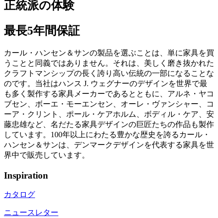
正統派の体験
最長5年間保証
カール・ハンセン＆サンの製品を選ぶことは、単に家具を買
うことと同義ではありません。それは、美しく磨き抜かれた
クラフトマンシップの長く誇り高い伝統の一部になることな
のです。当社はハンス J. ウェグナーのデザインを世界で最
も多く製作する家具メーカーであるとともに、アルネ・ヤコ
ブセン、ボーエ・モーエンセン、オーレ・ヴァンシャー、コ
ーア・クリント、ポール・ケアホルム、ボディル・ケア、安
藤忠雄など、名だたる家具デザインの巨匠たちの作品も製作
しています。100年以上にわたる豊かな歴史を誇るカール・
ハンセン＆サンは、デンマークデザインを代表する家具を世
界中で販売しています。
Inspiration
カタログ
ニュースレター