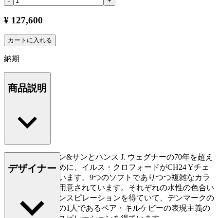
-
+
¥ 127,600
カートに入れる
納期
商品説明
カール・ハンセン&サンとハンス J. ウェグナーの70年を超え
デザイナー
る協業を祝すために、イルス・クロフォードがCH24 Yチェ
アを再解釈しています。9つのソフトでありつつ複雑なカラ
ーのパレットで用意されています。それぞれの水性の色合い
は、自然からインスピレーションを得ていて、デンマークの
最も著名な画家の1人であるペア・キルケビーの表現主義の