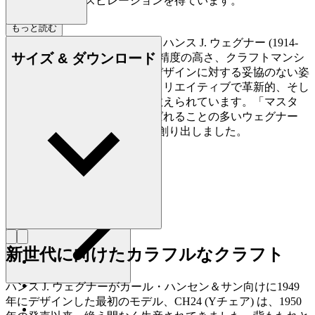
作品からもインスピレーションを得ています。
もっと読む
デンマークの家具デザイナー、ハンス J. ウェグナー (1914-
サイズ & ダウンロード
2007) は、家具づくりにおける精度の高さ、クラフトマンシ
ップに対する優れた洞察力、デザインに対する妥協のない姿
勢で知られており、史上最もクリエイティブで革新的、そし
て多作なデザイナーの一人に数えられています。「マスタ
ー・オブ・ザ・チェア」と呼ばれることの多いウェグナー
は、生涯で約500点もの椅子を創り出しました。
詳しく見る Hans J. Wegner
新世代に向けたカラフルなクラフト
ハンス J. ウェグナーがカール・ハンセン＆サン向けに1949
年にデザインした最初のモデル、CH24 (Yチェア) は、1950