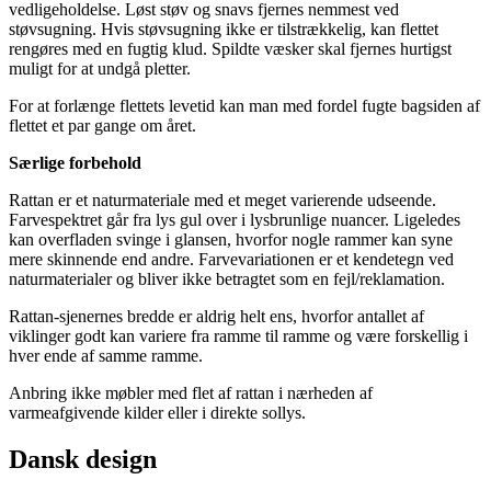
vedligeholdelse. Løst støv og snavs fjernes nemmest ved
støvsugning. Hvis støvsugning ikke er tilstrækkelig, kan flettet
rengøres med en fugtig klud. Spildte væsker skal fjernes hurtigst
muligt for at undgå pletter.
For at forlænge flettets levetid kan man med fordel fugte bagsiden af
flettet et par gange om året.
Særlige forbehold
Rattan er et naturmateriale med et meget varierende udseende.
Farvespektret går fra lys gul over i lysbrunlige nuancer. Ligeledes
kan overfladen svinge i glansen, hvorfor nogle rammer kan syne
mere skinnende end andre. Farvevariationen er et kendetegn ved
naturmaterialer og bliver ikke betragtet som en fejl/reklamation.
Rattan-sjenernes bredde er aldrig helt ens, hvorfor antallet af
viklinger godt kan variere fra ramme til ramme og være forskellig i
hver ende af samme ramme.
Anbring ikke møbler med flet af rattan i nærheden af
varmeafgivende kilder eller i direkte sollys.
Dansk design