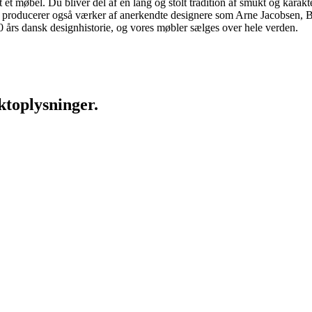
 møbel. Du bliver del af en lang og stolt tradition af smukt og karakter
 vi producerer også værker af anerkendte designere som Arne Jacobsen
rs dansk designhistorie, og vores møbler sælges over hele verden.
ktoplysninger.