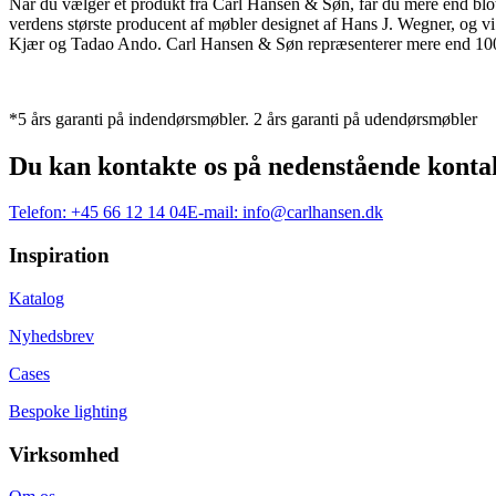
Når du vælger et produkt fra Carl Hansen & Søn, får du mere end blot et
verdens største producent af møbler designet af Hans J. Wegner, og
Kjær og Tadao Ando. Carl Hansen & Søn repræsenterer mere end 100 å
*5 års garanti på indendørsmøbler. 2 års garanti på udendørsmøbler
Du kan kontakte os på nedenstående konta
Telefon:
+45 66 12 14 04
E-mail:
info@carlhansen.dk
Inspiration
Katalog
Nyhedsbrev
Cases
Bespoke lighting
Virksomhed