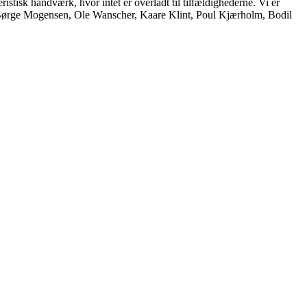
istisk håndværk, hvor intet er overladt til tilfældighederne. Vi er
, Børge Mogensen, Ole Wanscher, Kaare Klint, Poul Kjærholm, Bodil