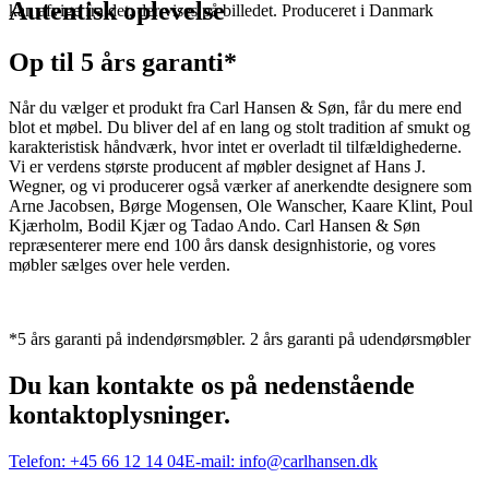
Autentisk oplevelse
kan afvige fra det, der vises på billedet. Produceret i Danmark
Op til 5 års garanti*
Når du vælger et produkt fra Carl Hansen & Søn, får du mere end
blot et møbel. Du bliver del af en lang og stolt tradition af smukt og
karakteristisk håndværk, hvor intet er overladt til tilfældighederne.
Vi er verdens største producent af møbler designet af Hans J.
Wegner, og vi producerer også værker af anerkendte designere som
Arne Jacobsen, Børge Mogensen, Ole Wanscher, Kaare Klint, Poul
Kjærholm, Bodil Kjær og Tadao Ando. Carl Hansen & Søn
repræsenterer mere end 100 års dansk designhistorie, og vores
møbler sælges over hele verden.
*5 års garanti på indendørsmøbler. 2 års garanti på udendørsmøbler
Du kan kontakte os på nedenstående
kontaktoplysninger.
Telefon:
+45 66 12 14 04
E-mail:
info@carlhansen.dk