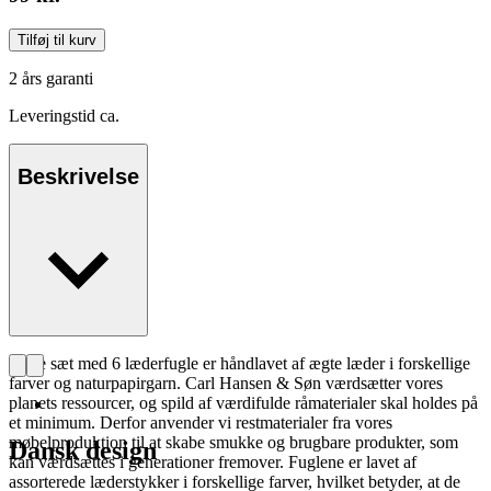
Tilføj til kurv
2 års garanti
Leveringstid ca.
Beskrivelse
Dette sæt med 6 læderfugle er håndlavet af ægte læder i forskellige
farver og naturpapirgarn. Carl Hansen & Søn værdsætter vores
planets ressourcer, og spild af værdifulde råmaterialer skal holdes på
et minimum. Derfor anvender vi restmaterialer fra vores
møbelproduktion til at skabe smukke og brugbare produkter, som
Dansk design
kan værdsættes i generationer fremover. Fuglene er lavet af
assorterede læderstykker i forskellige farver, hvilket betyder, at de