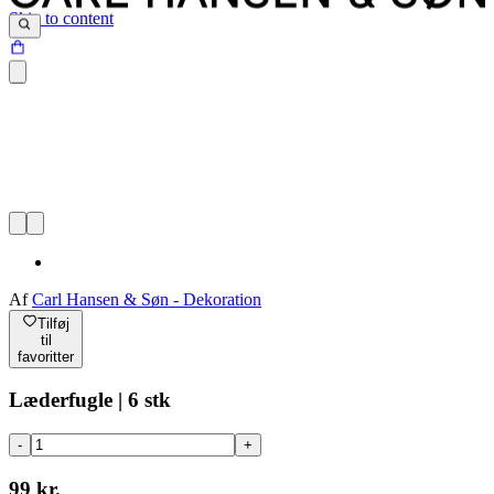
Skip to content
Af
Carl Hansen & Søn - Dekoration
Tilføj
til
favoritter
Læderfugle | 6 stk
-
+
99 kr.