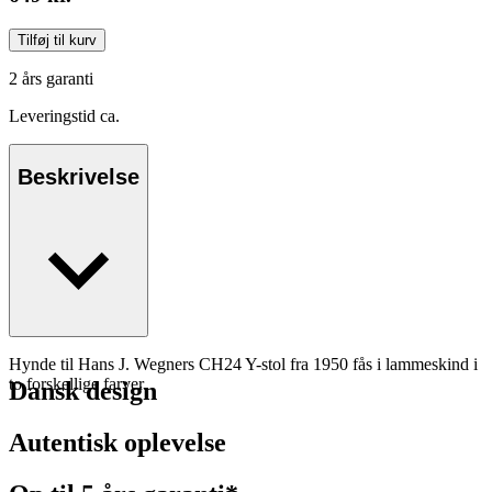
Tilføj til kurv
2 års garanti
Leveringstid ca.
Beskrivelse
Hynde til Hans J. Wegners CH24 Y-stol fra 1950 fås i lammeskind i
to forskellige farver.
Dansk design
Autentisk oplevelse