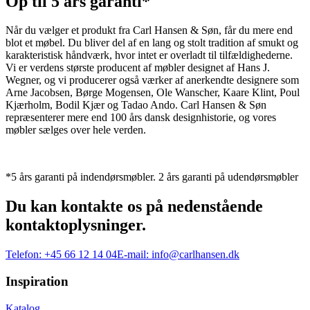
Op til 5 års garanti*
Når du vælger et produkt fra Carl Hansen & Søn, får du mere end
blot et møbel. Du bliver del af en lang og stolt tradition af smukt og
karakteristisk håndværk, hvor intet er overladt til tilfældighederne.
Vi er verdens største producent af møbler designet af Hans J.
Wegner, og vi producerer også værker af anerkendte designere som
Arne Jacobsen, Børge Mogensen, Ole Wanscher, Kaare Klint, Poul
Kjærholm, Bodil Kjær og Tadao Ando. Carl Hansen & Søn
repræsenterer mere end 100 års dansk designhistorie, og vores
møbler sælges over hele verden.
*5 års garanti på indendørsmøbler. 2 års garanti på udendørsmøbler
Du kan kontakte os på nedenstående
kontaktoplysninger.
Telefon:
+45 66 12 14 04
E-mail:
info@carlhansen.dk
Inspiration
Katalog