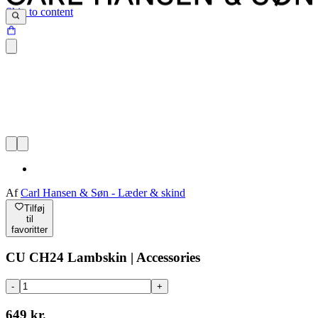
Skip to content
Af
Carl Hansen & Søn - Læder & skind
Tilføj
til
favoritter
CU CH24 Lambskin | Accessories
-
+
649 kr.