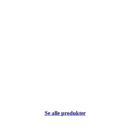
k du har klikket på eller internetadressen ikke eksisterer.
Se alle produkter