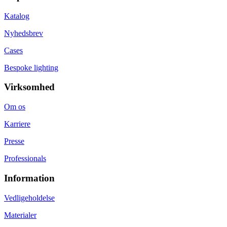
Katalog
Nyhedsbrev
Cases
Bespoke lighting
Virksomhed
Om os
Karriere
Presse
Professionals
Information
Vedligeholdelse
Materialer