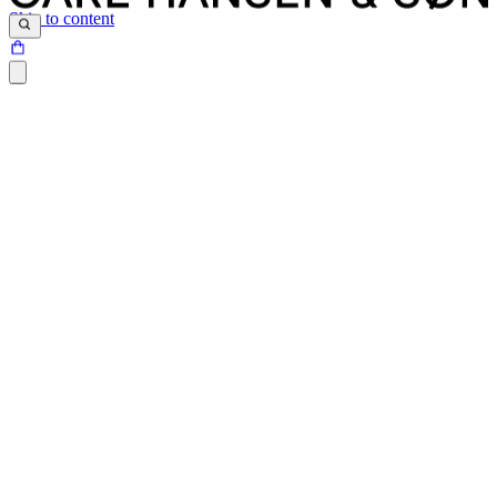
Skip to content
Siden du prøver at tilgå, findes desværre ikke.
Det kan være at siden er blevet flyttet, at der er et problem med det
link du har klikket på eller internetadressen ikke eksisterer.