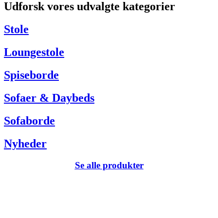
Udforsk vores udvalgte kategorier
Har du brug for hjælp så kontakt venligst kundeservice via:
Tel +45 63 13 26 72
Stole
webshop@carlhansen.dk
Loungestole
Spiseborde
Sofaer & Daybeds
Sofaborde
Nyheder
Se alle produkter