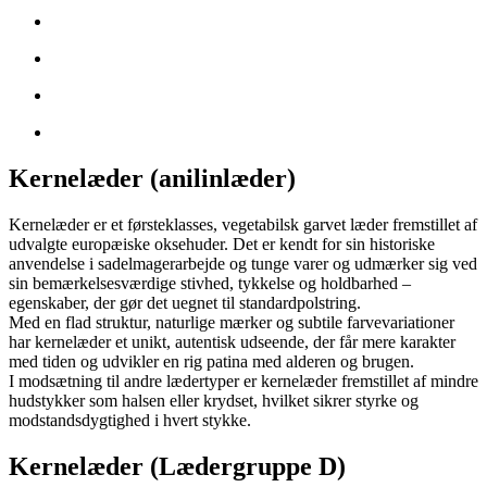
Kernelæder (anilinlæder)
Kernelæder er et førsteklasses, vegetabilsk garvet læder fremstillet af
udvalgte europæiske oksehuder. Det er kendt for sin historiske
anvendelse i sadelmagerarbejde og tunge varer og udmærker sig ved
sin bemærkelsesværdige stivhed, tykkelse og holdbarhed –
egenskaber, der gør det uegnet til standardpolstring.
Med en flad struktur, naturlige mærker og subtile farvevariationer
har kernelæder et unikt, autentisk udseende, der får mere karakter
med tiden og udvikler en rig patina med alderen og brugen.
I modsætning til andre lædertyper er kernelæder fremstillet af mindre
hudstykker som halsen eller krydset, hvilket sikrer styrke og
modstandsdygtighed i hvert stykke.
Kernelæder (Lædergruppe D)