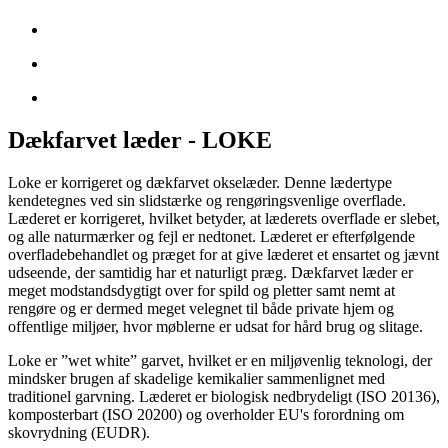
Dækfarvet læder - LOKE
Loke er korrigeret og dækfarvet okselæder. Denne lædertype
kendetegnes ved sin slidstærke og rengøringsvenlige overflade.
Læderet er korrigeret, hvilket betyder, at læderets overflade er slebet,
og alle naturmærker og fejl er nedtonet. Læderet er efterfølgende
overfladebehandlet og præget for at give læderet et ensartet og jævnt
udseende, der samtidig har et naturligt præg. Dækfarvet læder er
meget modstandsdygtigt over for spild og pletter samt nemt at
rengøre og er dermed meget velegnet til både private hjem og
offentlige miljøer, hvor møblerne er udsat for hård brug og slitage.
Loke er ”wet white” garvet, hvilket er en miljøvenlig teknologi, der
mindsker brugen af skadelige kemikalier sammenlignet med
traditionel garvning. Læderet er biologisk nedbrydeligt (ISO 20136),
komposterbart (ISO 20200) og overholder EU's forordning om
skovrydning (EUDR).