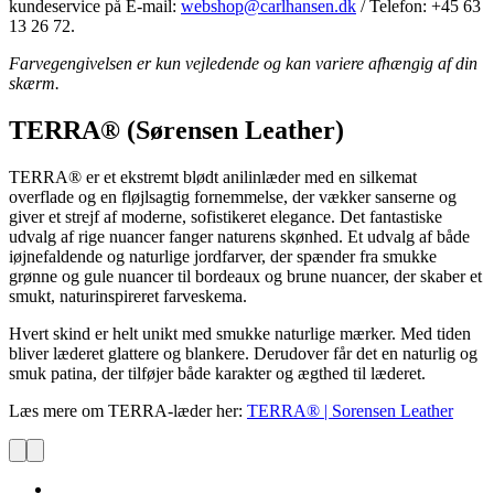
kundeservice på E-mail:
webshop@carlhansen.dk
/ Telefon: +45 63
13 26 72.
Farvegengivelsen er kun vejledende og kan variere afhængig af din
skærm.
TERRA® (Sørensen Leather)
TERRA® er et ekstremt blødt anilinlæder med en silkemat
overflade og en fløjlsagtig fornemmelse, der vækker sanserne og
giver et strejf af moderne, sofistikeret elegance. Det fantastiske
udvalg af rige nuancer fanger naturens skønhed. Et udvalg af både
iøjnefaldende og naturlige jordfarver, der spænder fra smukke
grønne og gule nuancer til bordeaux og brune nuancer, der skaber et
smukt, naturinspireret farveskema.
Hvert skind er helt unikt med smukke naturlige mærker. Med tiden
bliver læderet glattere og blankere. Derudover får det en naturlig og
smuk patina, der tilføjer både karakter og ægthed til læderet.
Læs mere om TERRA-læder her:
TERRA® | Sorensen Leather