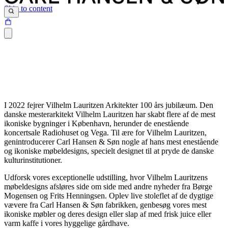
Skip to content
I 2022 fejrer Vilhelm Lauritzen Arkitekter 100 års jubilæum. Den
danske mesterarkitekt Vilhelm Lauritzen har skabt flere af de mest
ikoniske bygninger i København, herunder de enestående
koncertsale Radiohuset og Vega. Til ære for Vilhelm Lauritzen,
genintroducerer Carl Hansen & Søn nogle af hans mest enestående
og ikoniske møbeldesigns, specielt designet til at pryde de danske
kulturinstitutioner.
Udforsk vores exceptionelle udstilling, hvor Vilhelm Lauritzens
møbeldesigns afsløres side om side med andre nyheder fra Børge
Mogensen og Frits Henningsen. Oplev live stoleflet af de dygtige
vævere fra Carl Hansen & Søn fabrikken, genbesøg vores mest
ikoniske møbler og deres design eller slap af med frisk juice eller
varm kaffe i vores hyggelige gårdhave.