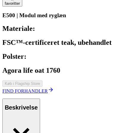
favoritter
E500 | Modul med ryglæn
Materiale:
FSC™-certificeret teak, ubehandlet
Polster:
Agora life oat 1760
Køb i Flagship Store
FIND FORHANDLER
Beskrivelse