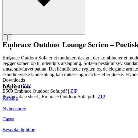
Embrace Outdoor Lounge Serien – Poetisk
Embrace Outdoor Sofa er et modulært design, der kombinerer et mode
lægger sofaen op til udendørs afslapning. Sofaen består af syv standard
smuk sølvfarvet patina. Det håndflettede ryglæn og de elegante armlæn
skandinaviske landskab og kan mikses og matches efter ønske. Hynde
Downloads
E500.zip
|
ZIP
Inspiration
E500 Embrace Outdoor Sofa.pdf
|
ZIP
Product data sheet_ Embrace Outdoor Sofa.pdf
|
ZIP
Katalog
Nyhedsbrev
Cases
Bespoke lighting