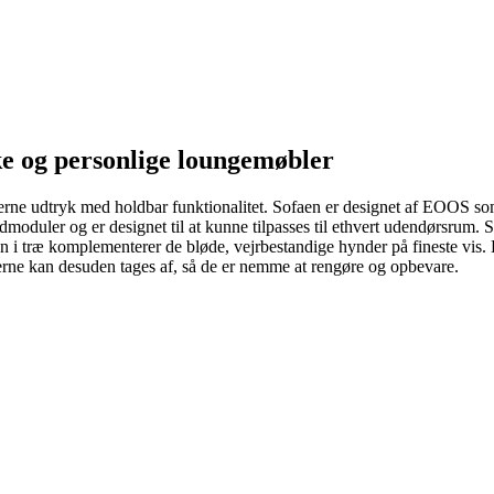
e og personlige loungemøbler
rne udtryk med holdbar funktionalitet. Sofaen er designet af EOOS s
moduler og er designet til at kunne tilpasses til ethvert udendørsrum. S
 i træ komplementerer de bløde, vejrbestandige hynder på fineste vis. 
rne kan desuden tages af, så de er nemme at rengøre og opbevare.