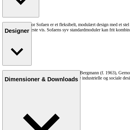
Embrace Outdoor Sofaen er et fleksibelt, modulært design med et stel 
hynderne på fineste vis. Sofaens syv standardmoduler kan frit kombin
Designer
Læs mere
Designstudiet EOOS, grundlagt af Martin Bergmann (f. 1963), Gernot Bo
formgivningsproces, har de skabt en række industrielle og sociale des
Dimensioner & Downloads
Læs mere om EOOS