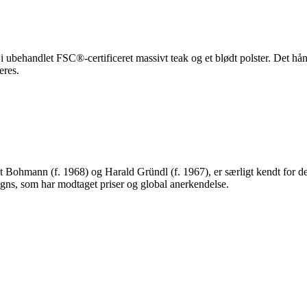
i ubehandlet FSC®-certificeret massivt teak og et blødt polster. Det h
eres.
hmann (f. 1968) og Harald Gründl (f. 1967), er særligt kendt for deres
igns, som har modtaget priser og global anerkendelse.