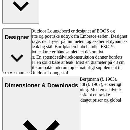
E023 Embrace Outdoor Loungebord er designet af EOOS og
viderefører det lette og poetiske udtryk fra Embrace-serien. Designet
Designer
er inspireret af drage, der flyver på himmelen, og skaber et dynamisk
samspil mellem teak og stål. Bordpladen i ubehandlet FSC™-
certificeret massivt teaktræ er håndsamlet i et dekorativt
margueritmønster. En spændt stålwirekonstruktion danner bordets
ben og forankres i en solid base af teak. Med en diameter på 48 cm
er bordet ideelt til kompakte uderum og et naturligt supplement til
E018 Embrace Outdoor Loungestol.
Designstudiet EOOS, grundlagt af Martin Bergmann (f. 1963),
Læs mere
Gernot Bohmann (f. 1968) og Harald Gründl (f. 1967), er særligt
Dimensioner & Downloads
kendt for deres poetiske tilgang til formgivning. Med en analytisk
tilgang til deres formgivningsproces, har de skabt en række
industrielle og sociale designs, som har modtaget priser og global
anerkendelse.
Læs mere om EOOS