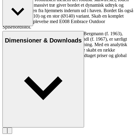
og bordpladen i massivt træ giver bordet et dynamisk udtryk og
bringer komforten fra hjemmets inderum ud i haven. Bordet fås også
i en mellem (Ø110) og en stor (Ø140) variant. Skab en komplet
udendørs spiseoplevelse med E008 Embrace Outdoor
Spisebordsstol.
Designstudiet EOOS, grundlagt af Martin Bergmann (f. 1963),
Læs mere
Gernot Bohmann (f. 1968) og Harald Gründl (f. 1967), er særligt
Dimensioner & Downloads
kendt for deres poetiske tilgang til formgivning. Med en analytisk
tilgang til deres formgivningsproces, har de skabt en række
industrielle og sociale designs, som har modtaget priser og global
anerkendelse.
Læs mere om EOOS