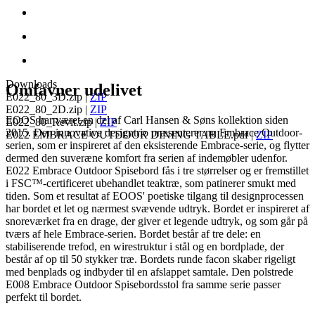
Downloads
Omfavner udelivet
E022_80_3D.zip
|
ZIP
E022_80_2D.zip
|
ZIP
EOOS har været en del af Carl Hansen & Søns kollektion siden
E022_80_Revit.zip
|
ZIP
2015. Den innovative designtrio præsenterer nu Embrace Outdoor-
E022 EMBRACE OUTDOOR DINING TABLE.pdf
|
ZIP
serien, som er inspireret af den eksisterende Embrace-serie, og flytter
dermed den suveræne komfort fra serien af indemøbler udenfor.
E022 Embrace Outdoor Spisebord fås i tre størrelser og er fremstillet
i FSC™-certificeret ubehandlet teaktræ, som patinerer smukt med
tiden. Som et resultat af EOOS' poetiske tilgang til designprocessen
har bordet et let og nærmest svævende udtryk. Bordet er inspireret af
snoreværket fra en drage, der giver et legende udtryk, og som går på
tværs af hele Embrace-serien. Bordet består af tre dele: en
stabiliserende trefod, en wirestruktur i stål og en bordplade, der
består af op til 50 stykker træ. Bordets runde facon skaber rigeligt
med benplads og indbyder til en afslappet samtale. Den polstrede
E008 Embrace Outdoor Spisebordsstol fra samme serie passer
perfekt til bordet.