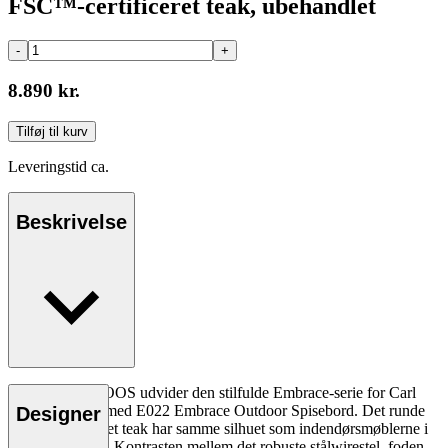
FSC™-certificeret teak, ubehandlet
-
+
8.890 kr.
Tilføj til kurv
Leveringstid ca.
Beskrivelse
Designtrioen EOOS udvider den stilfulde Embrace-serie for Carl
Hansen & Søn med E022 Embrace Outdoor Spisebord. Det runde
Designer
bord i ubehandlet teak har samme silhuet som indendørsmøblerne i
Embrace-serien. Kontrasten mellem det robuste stålwirestel, foden