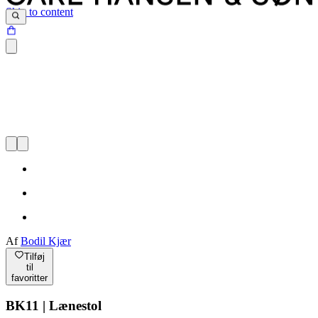
Skip to content
Af
Bodil Kjær
Tilføj
til
favoritter
BK11 | Lænestol