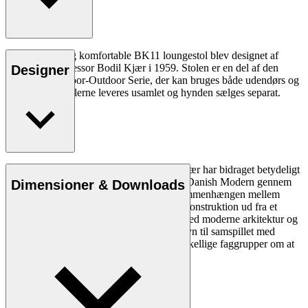
Den elegante og komfortable BK11 loungestol blev designet af
arkitekt og professor Bodil Kjær i 1959. Stolen er en del af den
Designer
omfattende Indoor-Outdoor Serie, der kan bruges både udendørs og
indendørs. Møblerne leveres usamlet og hynden sælges separat.
Den danske professor og arkitekt Bodil Kjær har bidraget betydeligt
til udbredelsen af designprincipperne bag Danish Modern gennem
Dimensioner & Downloads
sine rejser og sin viden og forståelse af sammenhængen mellem
design og arkitektur. Kjær anskuer møbelkonstruktion ud fra et
teknisk perspektiv, som hun kombinerer med moderne arkitektur og
skaber til mennesker. Hun tager altid hensyn til samspillet med
omgivelserne og har samarbejdet med forskellige faggrupper om at
optimere de fysiske rammer.
Læs mere om Bodil Kjær