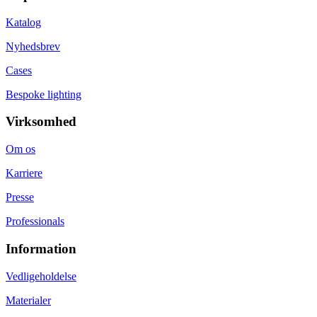
Katalog
Nyhedsbrev
Cases
Bespoke lighting
Virksomhed
Om os
Karriere
Presse
Professionals
Information
Vedligeholdelse
Materialer