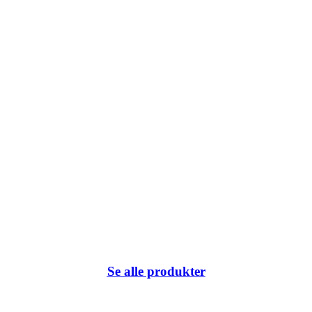
k du har klikket på eller internetadressen ikke eksisterer.
Se alle produkter