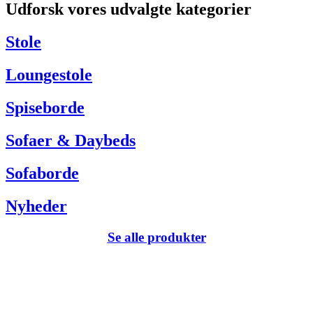
Udforsk vores udvalgte kategorier
Har du brug for hjælp så kontakt venligst kundeservice via:
Tel +45 63 13 26 72
Stole
webshop@carlhansen.dk
Loungestole
Spiseborde
Sofaer & Daybeds
Sofaborde
Nyheder
Se alle produkter