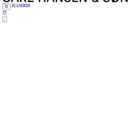
Skip to content
Siden du prøver at tilgå, findes desværre ikke.
Det kan være at siden er blevet flyttet, at der er et problem med det
link du har klikket på eller internetadressen ikke eksisterer.