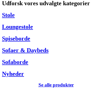
Udforsk vores udvalgte kategorier
Har du brug for hjælp så kontakt venligst kundeservice via:
Tel +45 63 13 26 72
Stole
webshop@carlhansen.dk
Loungestole
Spiseborde
Sofaer & Daybeds
Sofaborde
Nyheder
Se alle produkter