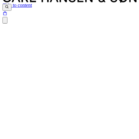
Skip to content
Siden du prøver at tilgå, findes desværre ikke.
Det kan være at siden er blevet flyttet, at der er et problem med det
link du har klikket på eller internetadressen ikke eksisterer.