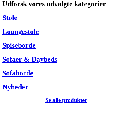
Udforsk vores udvalgte kategorier
Har du brug for hjælp så kontakt venligst kundeservice via:
Tel +45 63 13 26 72
Stole
webshop@carlhansen.dk
Loungestole
Spiseborde
Sofaer & Daybeds
Sofaborde
Nyheder
Se alle produkter