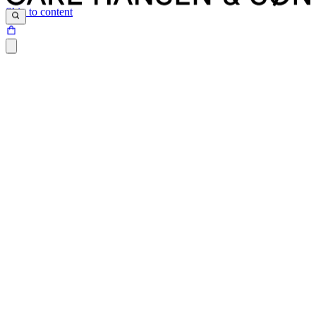
Skip to content
Siden du prøver at tilgå, findes desværre ikke.
Det kan være at siden er blevet flyttet, at der er et problem med det
link du har klikket på eller internetadressen ikke eksisterer.