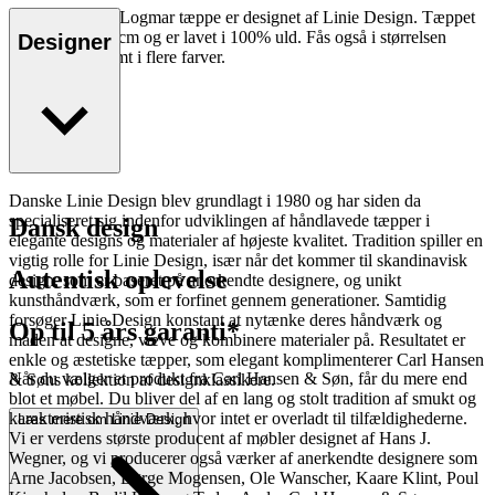
Det håndvævet Logmar tæppe er designet af Linie Design. Tæppet
måler 200x300 cm og er lavet i 100% uld. Fås også i størrelsen
Designer
140x200 cm samt i flere farver.
Danske Linie Design blev grundlagt i 1980 og har siden da
specialiseret sig indenfor udviklingen af håndlavede tæpper i
Dansk design
elegante designs og materialer af højeste kvalitet. Tradition spiller en
vigtig rolle for Linie Design, især når det kommer til skandinavisk
Autentisk oplevelse
design, som er baseret på anerkendte designere, og unikt
kunsthåndværk, som er forfinet gennem generationer. Samtidig
forsøger Linie Design konstant at nytænke deres håndværk og
Op til 5 års garanti*
måden at designe, væve og kombinere materialer på. Resultatet er
enkle og æstetiske tæpper, som elegant komplimenterer Carl Hansen
Når du vælger et produkt fra Carl Hansen & Søn, får du mere end
& Søns kollektion af designklassikere.
blot et møbel. Du bliver del af en lang og stolt tradition af smukt og
karakteristisk håndværk, hvor intet er overladt til tilfældighederne.
Læs mere om Linie Design
Vi er verdens største producent af møbler designet af Hans J.
Wegner, og vi producerer også værker af anerkendte designere som
Arne Jacobsen, Børge Mogensen, Ole Wanscher, Kaare Klint, Poul