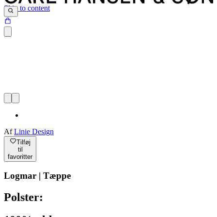
Skip to content
Af
Linie Design
Tilføj
til
favoritter
Logmar | Tæppe
Polster: