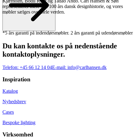
Kjærholm, Bodil Kjær og Tadao Ando. Carl Hansen & Søn
repræsenterer mere end 100 års dansk designhistorie, og vores
møbler sælges over hele verden.
*5 års garanti på indendørsmøbler. 2 års garanti på udendørsmøbler
Du kan kontakte os på nedenstående
kontaktoplysninger.
Telefon:
+45 66 12 14 04
E-mail:
info@carlhansen.dk
Inspiration
Katalog
Nyhedsbrev
Cases
Bespoke lighting
Virksomhed