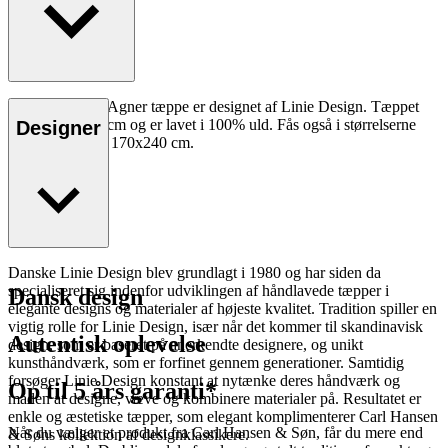
Det håndvævet Agner tæppe er designet af Linie Design. Tæppet
måler 200x300 cm og er lavet i 100% uld. Fås også i størrelserne
Designer
140x200 cm og 170x240 cm.
Danske Linie Design blev grundlagt i 1980 og har siden da
specialiseret sig indenfor udviklingen af håndlavede tæpper i
Dansk design
elegante designs og materialer af højeste kvalitet. Tradition spiller en
vigtig rolle for Linie Design, især når det kommer til skandinavisk
Autentisk oplevelse
design, som er baseret på anerkendte designere, og unikt
kunsthåndværk, som er forfinet gennem generationer. Samtidig
forsøger Linie Design konstant at nytænke deres håndværk og
Op til 5 års garanti*
måden at designe, væve og kombinere materialer på. Resultatet er
enkle og æstetiske tæpper, som elegant komplimenterer Carl Hansen
Når du vælger et produkt fra Carl Hansen & Søn, får du mere end
& Søns kollektion af designklassikere.