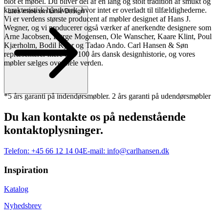
blot et møbel. Du bliver del af en lang og stolt tradition af smukt og
karakteristisk håndværk, hvor intet er overladt til tilfældighederne.
Læs mere om Linie Design
Vi er verdens største producent af møbler designet af Hans J.
Wegner, og vi producerer også værker af anerkendte designere som
Arne Jacobsen, Børge Mogensen, Ole Wanscher, Kaare Klint, Poul
Kjærholm, Bodil Kjær og Tadao Ando. Carl Hansen & Søn
repræsenterer mere end 100 års dansk designhistorie, og vores
møbler sælges over hele verden.
*5 års garanti på indendørsmøbler. 2 års garanti på udendørsmøbler
Du kan kontakte os på nedenstående
kontaktoplysninger.
Telefon:
+45 66 12 14 04
E-mail:
info@carlhansen.dk
Inspiration
Katalog
Nyhedsbrev