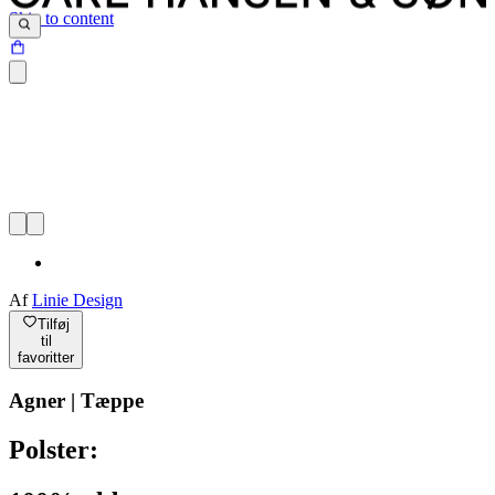
Skip to content
Af
Linie Design
Tilføj
til
favoritter
Agner | Tæppe
Polster: