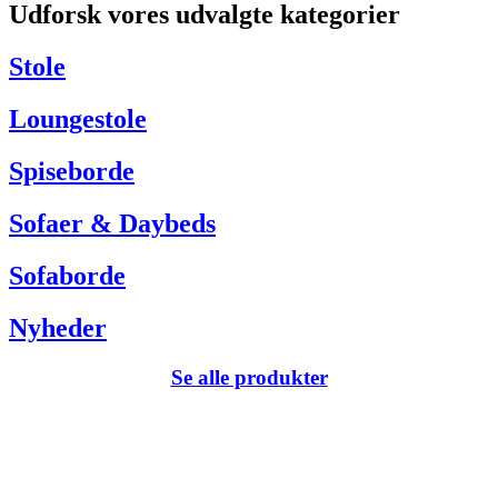
Udforsk vores udvalgte kategorier
Har du brug for hjælp så kontakt venligst kundeservice via:
Tel +45 63 13 26 72
Stole
webshop@carlhansen.dk
Loungestole
Spiseborde
Sofaer & Daybeds
Sofaborde
Nyheder
Se alle produkter