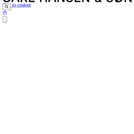
Skip to content
Siden du prøver at tilgå, findes desværre ikke.
Det kan være at siden er blevet flyttet, at der er et problem med det
link du har klikket på eller internetadressen ikke eksisterer.