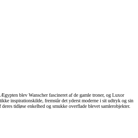
I Ægypten blev Wanscher fascineret af de gamle troner, og Luxor
kke inspirationskilde, fremstår det yderst moderne i sit udtryk og sin
af deres tidløse enkelhed og smukke overflade blevet samlerobjekter.