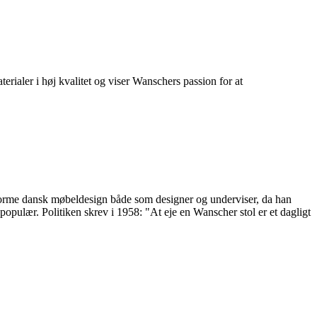
rialer i høj kvalitet og viser Wanschers passion for at
 forme dansk møbeldesign både som designer og underviser, da han
ulær. Politiken skrev i 1958: "At eje en Wanscher stol er et dagligt