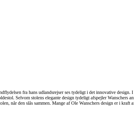
lydelsen fra hans udlandsrejser ses tydeligt i det innovative design. 
destol. Selvom stolens elegante design tydeligt afspejler Wanschers anti
 stolen, når den slås sammen. Mange af Ole Wanschers design er i kraft 