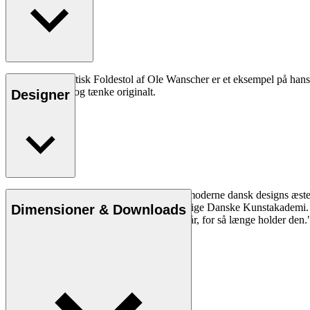
OW2000 Ægyptisk Foldestol af Ole Wanscher er et eksempel på hans krea
eksperimentere og tænke originalt.
Designer
Læs mere
Ole Wanscher er uløseligt forbundet med moderne dansk designs æstet
overtog Klints professorat ved Det Kongelige Danske Kunstakademi. W
Dimensioner & Downloads
eventyr, som vil fortsætte i flere hundrede år, for så længe holder den.
Læs mere om Ole Wanscher