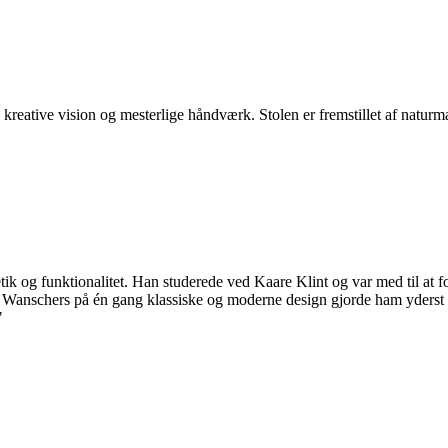
tive vision og mesterlige håndværk. Stolen er fremstillet af naturmate
ik og funktionalitet. Han studerede ved Kaare Klint og var med til at
anschers på én gang klassiske og moderne design gjorde ham yderst pop
"