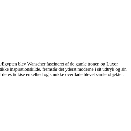
I Ægypten blev Wanscher fascineret af de gamle troner, og Luxor
kke inspirationskilde, fremstår det yderst moderne i sit udtryk og sin
af deres tidløse enkelhed og smukke overflade blevet samlerobjekter.