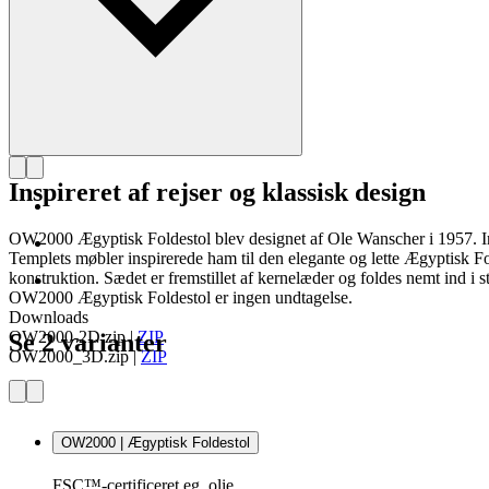
Inspireret af rejser og klassisk design
OW2000 Ægyptisk Foldestol blev designet af Ole Wanscher i 1957. Indf
Templets møbler inspirerede ham til den elegante og lette Ægyptisk Fol
konstruktion. Sædet er fremstillet af kernelæder og foldes nemt ind i
OW2000 Ægyptisk Foldestol er ingen undtagelse.
Downloads
OW2000-2D.zip
|
ZIP
Se 2 varianter
OW2000_3D.zip
|
ZIP
OW2000 | Ægyptisk Foldestol
FSC™-certificeret eg, olie