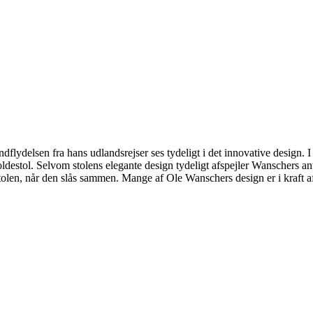
lydelsen fra hans udlandsrejser ses tydeligt i det innovative design. 
destol. Selvom stolens elegante design tydeligt afspejler Wanschers anti
 stolen, når den slås sammen. Mange af Ole Wanschers design er i kraft 