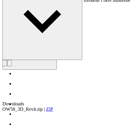
Wanscher stol er et dagligt eventyr, som vil fortsætte i flere hundrede
år, for så længe holder den."
Læs mere om Ole Wanscher
Downloads
OW58_3D_Revit.zip
|
ZIP