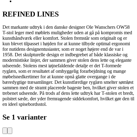
REFINED LINES
Det markante udtryk i den danske designer Ole Wanschers OW58
T-stol leger med møblets muligheder uden at gå på kompromis med
kunsthåndværk eller komfort. Stolen fremstår som originalt og er
kun blevet tilpasset i højden for at kunne tilbyde optimal ergonomi
for nutidens designentusiaster, som er noget højere end de var i
1958. Det skulpturelle design er indbegrebet af både klassiske og
modernistiske linjer, der sammen giver stolen dens lette og elegante
udseende. Stolens mest iøjnefaldende detalje er det T-formede
ryglæn, som er resultatet af omhyggelig forarbejdning og mange
møbelsnedkertimer for at kunne opnå glatte overgange i de
bæredygtige træsamlinger. Det kunstfærdige ryglæn smelter sømløst
sammen med de stramt placerede bageste ben, hvilket giver stolen et
trebenet udseende. På trods af dens lette udtryk har T-stolen et bredt,
polstret sæde, der yder fremragende siddekomfort, hvilket gør den til
en ideel spisebordsstol.
Se 1 varianter