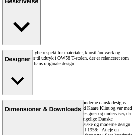
Beskrivelse
Ole Wanschers dybe respekt for materialer, kunsthåndværk og
funktion kommer til udtryk i OW58 T-stolen, der er relanceret som
Designer
en tro hyldest til hans originale design
Læs mere
Ole Wanscher er uløseligt forbundet med moderne dansk designs
æstetik og funktionalitet. Han studerede ved Kaare Klint og var med
Dimensioner & Downloads
til at forme dansk møbeldesign både som designer og underviser, da
han overtog Klints professorat ved Det Kongelige Danske
Kunstakademi. Wanschers på én gang klassiske og moderne design
gjorde ham yderst populær. Politiken skrev i 1958: "At eje en