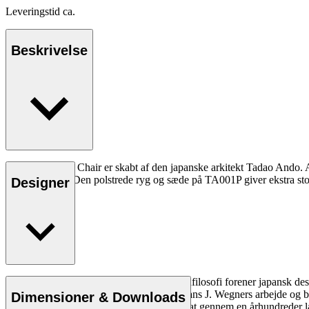
Leveringstid ca.
Beskrivelse
TA001P Dream Chair er skabt af den japanske arkitekt Tadao Ando. A
sit eget design. Den polstrede ryg og sæde på TA001P giver ekstra st
Designer
Læs mere
Den japanske arkitekt Tadao Andos designfilosofi forener japansk desi
funktionalitet. Ando har stor respekt for Hans J. Wegners arbejde og
Dimensioner & Downloads
Hansen & Søn for at opnå et perfekt resultat gennem en århundreder 