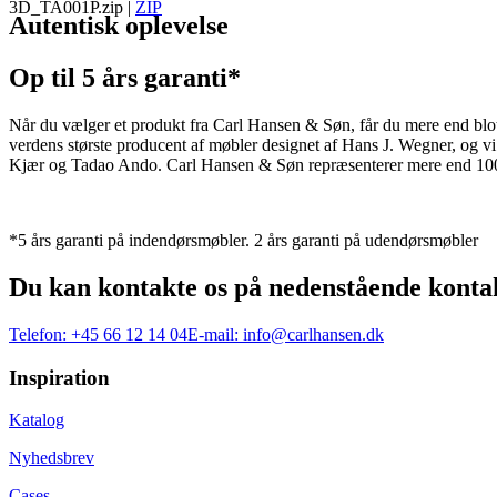
3D_TA001P.zip
|
ZIP
Autentisk oplevelse
Op til 5 års garanti*
Når du vælger et produkt fra Carl Hansen & Søn, får du mere end blot et
verdens største producent af møbler designet af Hans J. Wegner, og
Kjær og Tadao Ando. Carl Hansen & Søn repræsenterer mere end 100 å
*5 års garanti på indendørsmøbler. 2 års garanti på udendørsmøbler
Du kan kontakte os på nedenstående konta
Telefon:
+45 66 12 14 04
E-mail:
info@carlhansen.dk
Inspiration
Katalog
Nyhedsbrev
Cases