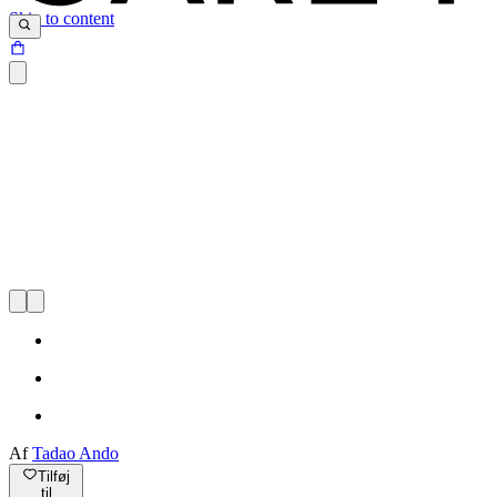
Skip to content
Af
Tadao Ando
Tilføj
til