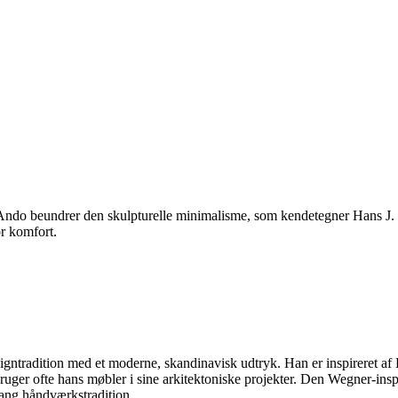
ndo beundrer den skulpturelle minimalisme, som kendetegner Hans J. 
or komfort.
gntradition med et moderne, skandinavisk udtryk. Han er inspireret af 
 bruger ofte hans møbler i sine arkitektoniske projekter. Den Wegner-
lang håndværkstradition.