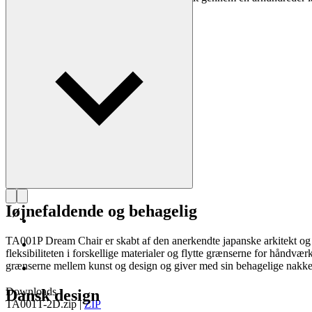
Læs mere om Tadao Ando
Iøjnefaldende og behagelig
TA001P Dream Chair er skabt af den anerkendte japanske arkitekt og
fleksibiliteten i forskellige materialer og flytte grænserne for håndv
grænserne mellem kunst og design og giver med sin behagelige nakkestø
Downloads
Dansk design
TA001T-2D.zip
|
ZIP