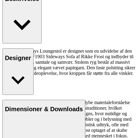
RF1904 Sideways Loungestol er designet som en udvidelse af den
prisvindende RF1903 Sideways Sofa af Rikke Frost og indbyder til
Designer
stille fordybelse, samtale og samvær. Stolens ryg består af massivt
dampbøjet træ og elegant vævet papirgarn. Den faste polstring sikrer
en behagelig siddeoplevelse, hvor kroppen får støtte fra alle vinkler.
Læs mere
Rikke Frost (f. 1973) er anerkendt for sin dybe materialeforståelse
og kombinationen af forskellige håndværkstraditioner, hvilket
Dimensioner & Downloads
afspejles tydeligt i hendes portefølje af designs, hvor nutidige og
ældre designgreb og materialer mødes i møbler og i belysning med
et organisk formsprog. Foruden et karakteristisk udtryk, ofte med
cirkel-formen som hovedrolle, er Rikke Frost optaget af at skabe
langtidsholdbare og funktionelle designs med mennesket i fokus.