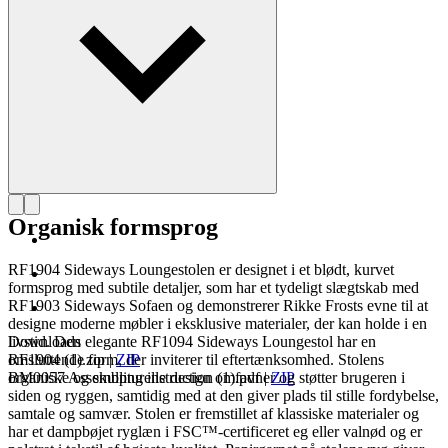
Læs mere om Rikke Frost
Organisk formsprog
RF1904 Sideways Loungestolen er designet i et blødt, kurvet
formsprog med subtile detaljer, som har et tydeligt slægtskab med
RF1903 Sideways Sofaen og demonstrerer Rikke Frosts evne til at
designe moderne møbler i eksklusive materialer, der kan holde i en
livstid. Den elegante RF1094 Sideways Loungestol har en
Downloads
omsluttende form, der inviterer til eftertænksomhed. Stolens
RF1904 (1).zip
|
ZIP
organiske og skulpturelle design omfavner og støtter brugeren i
BM0057 Assembling instruction (1).pdf
|
ZIP
siden og ryggen, samtidig med at den giver plads til stille fordybelse,
samtale og samvær. Stolen er fremstillet af klassiske materialer og
har et dampbøjet ryglæn i FSC™-certificeret eg eller valnød og er