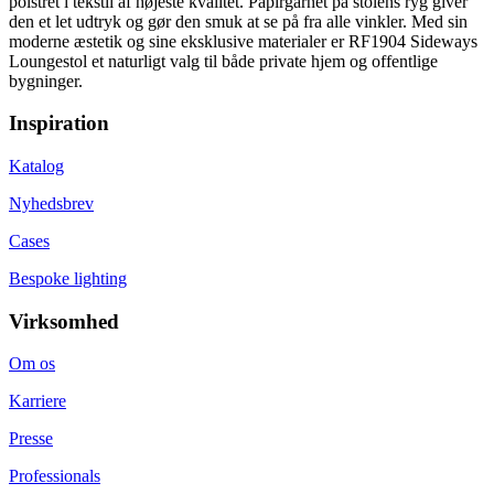
polstret i tekstil af højeste kvalitet. Papirgarnet på stolens ryg giver
den et let udtryk og gør den smuk at se på fra alle vinkler. Med sin
moderne æstetik og sine eksklusive materialer er RF1904 Sideways
Loungestol et naturligt valg til både private hjem og offentlige
bygninger.
Inspiration
Katalog
Nyhedsbrev
Cases
Bespoke lighting
Virksomhed
Om os
Karriere
Presse
Professionals