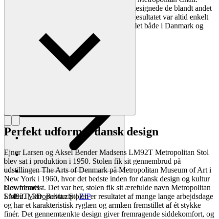
Selvom stole var deres foretrukne møbel, designede de blandt andet
også interiører til soveværelser og reoler. Resultatet var altid enkelt
og tidløst, og deres værker har været udstillet både i Danmark og
internationalt.
Læs mere om Larsen & Bender Madsen
Perfekt udformet dansk design
Ejner Larsen og Aksel Bender Madsens LM92T Metropolitan Stol
blev sat i produktion i 1950. Stolen fik sit gennembrud på
udstillingen The Arts of Denmark på Metropolitan Museum of Art i
New York i 1960, hvor det bedste inden for dansk design og kultur
blev fremvist. Det var her, stolen fik sit ærefulde navn Metropolitan
Downloads
Stolen. Metropolitan Stolen er resultatet af mange lange arbejdsdage
LM92T_3D_Revit.zip
|
ZIP
og har et karakteristisk ryglæn og armlæn fremstillet af ét stykke
finér. Det gennemtænkte design giver fremragende siddekomfort, og