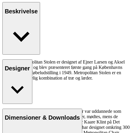
Beskrivelse
LM92T Metropolitan Stolen er designet af Ejner Larsen og Aksel
Bender Madsen og blev præsenteret første gang på Københavns
Designer
Snedkerlaugs Møbeludstilling i 1949. Metropolitan Stolen er en
smuk og behagelig kombination af træ og læder.
Læs mere
Ejner Larsen og Aksel Bender Madsen, der var uddannede som
henholdsvis møbelpolstrer og møbelsnedker, mødtes, mens de
Dimensioner & Downloads
studerede ved den førende danske designer Kaare Klint på Det
Kongelige Danske Kunstakademi. Duoen har designet omkring 300
værker sammen, blandt andet den ikoniske Metropolitan Chair.