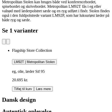
Metropolitan Stolen kan bruges både ved konferencebordet,
spisebordet og skrivebordet. Metropolitan LM92T fås i eg eller
valnød med læderpolstret sæde og en ryg udført i finér. Stolen findes
også i den fuldpolstrede variant LM92P, som har luksuriøst læder på
både ryg og sæde.
Se 1 varianter
Flagship Store Collection
LM92T | Metropolitan Stolen
eg, olie, læder Sif 95
20.695 kr.
Tilføj til kurv
Læs mere
Dansk design
Autentisk oplevelse