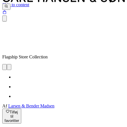
Skip to content
Flagship Store Collection
Af
Larsen & Bender Madsen
Tilføj
til
favoritter