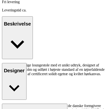
Fri levering
Leveringstid ca.
Beskrivelse
Sammenklappelige loungestole med et unikt udtryk, designet af
Fabricius Kastholm og udført i højeste standard af en iøjnefaldende
Designer
sammensætning af certificeret solidt egetræ og kviltet hørkanvas.
Læs mere
Funktion og minimalisme var nøgleord for de danske formgivere