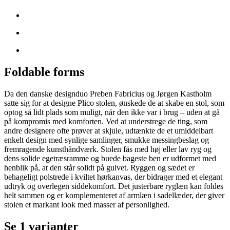
Foldable forms
Da den danske designduo Preben Fabricius og Jørgen Kastholm
satte sig for at designe Plico stolen, ønskede de at skabe en stol, som
optog så lidt plads som muligt, når den ikke var i brug – uden at gå
på kompromis med komforten. Ved at understrege de ting, som
andre designere ofte prøver at skjule, udtænkte de et umiddelbart
enkelt design med synlige samlinger, smukke messingbeslag og
fremragende kunsthåndværk. Stolen fås med høj eller lav ryg og
dens solide egetræsramme og buede bageste ben er udformet med
henblik på, at den står solidt på gulvet. Ryggen og sædet er
behageligt polstrede i kviltet hørkanvas, der bidrager med et elegant
udtryk og overlegen siddekomfort. Det justerbare ryglæn kan foldes
helt sammen og er komplementeret af armlæn i sadellæder, der giver
stolen et markant look med masser af personlighed.
Se 1 varianter