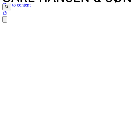
Skip to content
Siden du prøver at tilgå, findes desværre ikke.
Det kan være at siden er blevet flyttet, at der er et problem med det
link du har klikket på eller internetadressen ikke eksisterer.