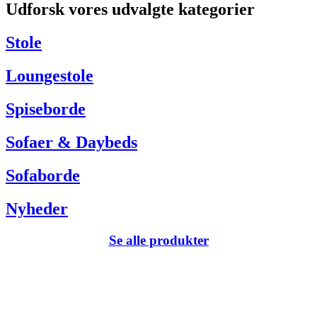
Udforsk vores udvalgte kategorier
Har du brug for hjælp så kontakt venligst kundeservice via:
Tel +45 63 13 26 72
Stole
webshop@carlhansen.dk
Loungestole
Spiseborde
Sofaer & Daybeds
Sofaborde
Nyheder
Se alle produkter