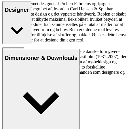
FK63 Reolsystemet designet af Preben Fabricius og Jørgen
Kastholm er indbegrebet af, hvordan Carl Hansen & Søn har
Designer
helliget sig tidløst design og det ypperste håndværk. Reolen er skabt
med henblik på at tilbyde maksimal fleksibilitet, hvilket betyder, at
de forskellige moduler kan sammensættes på et utal af måder for at
imødekomme ethvert rum og behov. Bemærk denne reol leveres
uden mulighed for tilføjelse af skuffer og bakker. Ønskes dette benyt
vores customizer for at designe din egen reol.
Læs mere
Funktion og minimalisme var nøgleord for de danske formgivere
Preben Fabricius (1931-1984) og Jørgen Kastholm (1931-2007), der
Dimensioner & Downloads
som designerduo stod bag en stor kollektion af møbeldesign og
belysning med et internationalt aftryk. Med to forskellige
håndværksmæssige baggrunde fandt de hinanden som designere og
udviklede en fælles, genkendelig streg.
Læs mere om Fabricius & Kastholm