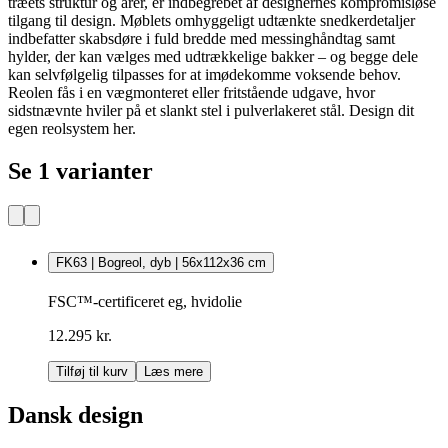
træets struktur og årer, er indbegrebet af designernes kompromisløse
tilgang til design. Møblets omhyggeligt udtænkte snedkerdetaljer
indbefatter skabsdøre i fuld bredde med messinghåndtag samt
hylder, der kan vælges med udtrækkelige bakker – og begge dele
kan selvfølgelig tilpasses for at imødekomme voksende behov.
Reolen fås i en vægmonteret eller fritstående udgave, hvor
sidstnævnte hviler på et slankt stel i pulverlakeret stål. Design dit
egen reolsystem her.
Se 1 varianter
FK63 | Bogreol, dyb | 56x112x36 cm
FSC™-certificeret eg, hvidolie
12.295 kr.
Tilføj til kurv
Læs mere
Dansk design