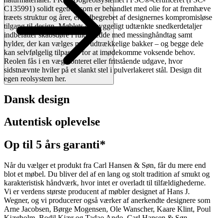
C135991) solidt egetræ, som er behandlet med olie for at fremhæve
træets struktur og årer, er indbegrebet af designernes kompromisløse
tilgang til design. Møblets omhyggeligt udtænkte snedkerdetaljer
indbefatter skabsdøre i fuld bredde med messinghåndtag samt
hylder, der kan vælges med udtrækkelige bakker – og begge dele
kan selvfølgelig tilpasses for at imødekomme voksende behov.
Reolen fås i en vægmonteret eller fritstående udgave, hvor
sidstnævnte hviler på et slankt stel i pulverlakeret stål. Design dit
egen reolsystem her.
Dansk design
Autentisk oplevelse
Op til 5 års garanti*
Når du vælger et produkt fra Carl Hansen & Søn, får du mere end
blot et møbel. Du bliver del af en lang og stolt tradition af smukt og
karakteristisk håndværk, hvor intet er overladt til tilfældighederne.
Vi er verdens største producent af møbler designet af Hans J.
Wegner, og vi producerer også værker af anerkendte designere som
Arne Jacobsen, Børge Mogensen, Ole Wanscher, Kaare Klint, Poul
Kjærholm, Bodil Kjær og Tadao Ando. Carl Hansen & Søn