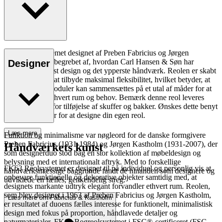
FK63 Reolsystemet designet af Preben Fabricius og Jørgen
Kastholm er indbegrebet af, hvordan Carl Hansen & Søn har
Designer
helliget sig tidløst design og det ypperste håndværk. Reolen er skabt
med henblik på at tilbyde maksimal fleksibilitet, hvilket betyder, at
de forskellige moduler kan sammensættes på et utal af måder for at
imødekomme ethvert rum og behov. Bemærk denne reol leveres
uden mulighed for tilføjelse af skuffer og bakker. Ønskes dette benyt
vores customizer for at designe din egen reol.
Læs mere
Funktion og minimalisme var nøgleord for de danske formgivere
Preben Fabricius (1931-1984) og Jørgen Kastholm (1931-2007), der
Håndværkets kunst
som designerduo stod bag en stor kollektion af møbeldesign og
belysning med et internationalt aftryk. Med to forskellige
FK63 Reolsystemet er designet til på individuel og personlig vis at
håndværksmæssige baggrunde fandt de hinanden som designere og
opbevare funktionelle og dekorative objekter samtidig med, at
udviklede en fælles, genkendelig streg.
designets markante udtryk elegant forvandler ethvert rum. Reolen,
som blev designet i 1963 af Preben Fabricius og Jørgen Kastholm,
Læs mere om Fabricius & Kastholm
er resultatet af duoens fælles interesse for funktionelt, minimalistisk
design med fokus på proportion, håndlavede detaljer og
naturmaterialer. FK63 Bogreolsystemet i FSC®-certificeret (FSC-