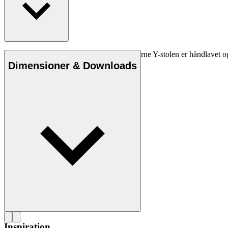
Den specialfremstillede hynde til CH24 børne Y-stolen er håndlavet og de
Dimensioner & Downloads
Inspiration