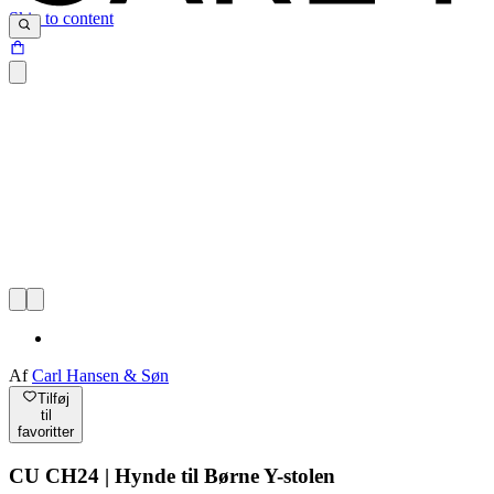
Skip to content
Af
Carl Hansen & Søn
Tilføj
til
favoritter
CU CH24 | Hynde til Børne Y-stolen