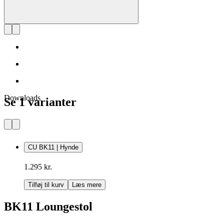
Downloads
Se 1 varianter
CU BK11 | Hynde
1.295 kr.
Tilføj til kurv
Læs mere
BK11 Loungestol