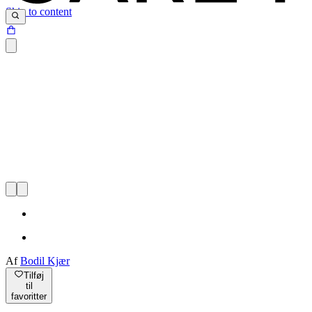
Skip to content
Af
Bodil Kjær
Tilføj
til
favoritter