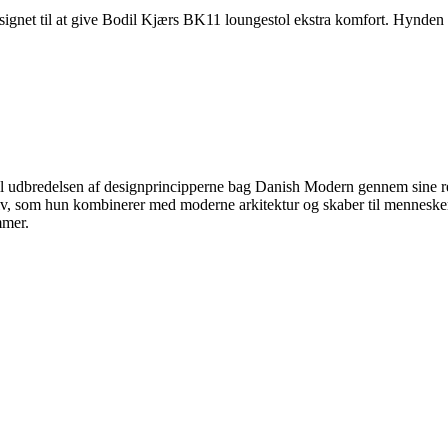
esignet til at give Bodil Kjærs BK11 loungestol ekstra komfort. Hynden
 til udbredelsen af designprincipperne bag Danish Modern gennem sine 
tiv, som hun kombinerer med moderne arkitektur og skaber til mennesker
mmer.