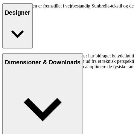
CU BK11 hynden er fremstillet i vejrbestandig Sunbrella-tekstil og d
Designer
Den danske professor og arkitekt Bodil Kjær har bidraget betydeligt
arkitektur. Kjær anskuer møbelkonstruktion ud fra et teknisk perspek
Dimensioner & Downloads
samarbejdet med forskellige faggrupper om at optimere de fysiske ra
Læs mere om Bodil Kjær