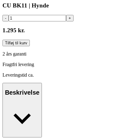
CU BK11 | Hynde
-
+
1.295 kr.
Tilføj til kurv
2 års garanti
Fragtfri levering
Leveringstid ca.
Beskrivelse