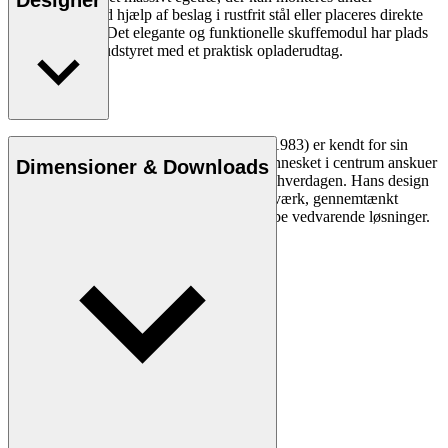
Designer
skrivebordet ved hjælp af beslag i rustfrit stål eller placeres direkte
på bordpladen. Det elegante og funktionelle skuffemodul har plads
til kabler og er udstyret med et praktisk opladerudtag.
Designer og møbelsnedker Anker Bak (f. 1983) er kendt for sin
problemløsende tilgang, hvor han med mennesket i centrum anskuer
Dimensioner & Downloads
design som midlet til at løse udfordringer i hverdagen. Hans design
vidner om en dyb respekt for dygtigt håndværk, gennemtænkt
funktion og en oprigtig interesse for at skabe vedvarende løsninger.
Læs mere om Anker Bak