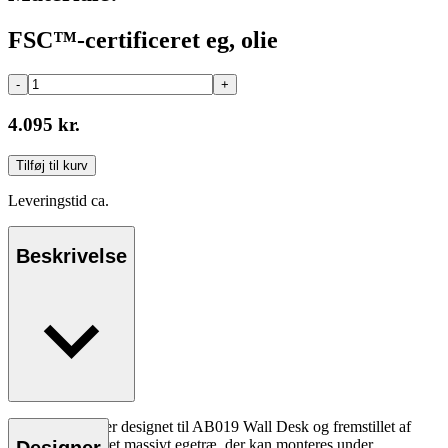
FSC™-certificeret eg, olie
-
+
4.095 kr.
Tilføj til kurv
Leveringstid ca.
Beskrivelse
Skuffemodulet er designet til AB019 Wall Desk og fremstillet af
FSC®-certificeret massivt egetræ, der kan monteres under