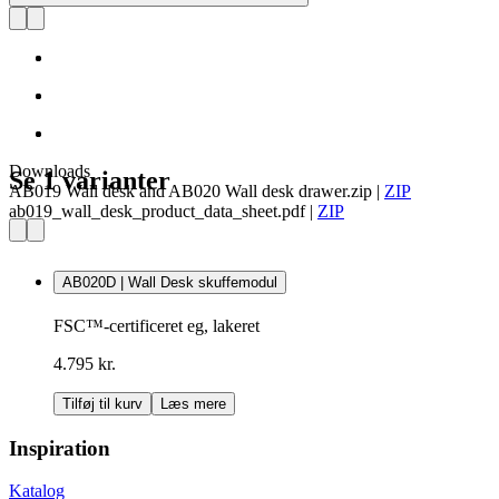
Downloads
Se 1 varianter
AB019 Wall desk and AB020 Wall desk drawer.zip
|
ZIP
ab019_wall_desk_product_data_sheet.pdf
|
ZIP
AB020D | Wall Desk skuffemodul
FSC™-certificeret eg, lakeret
4.795 kr.
Tilføj til kurv
Læs mere
Inspiration
Katalog