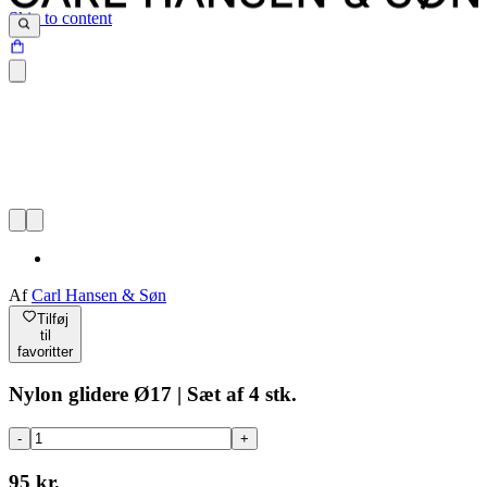
Skip to content
Af
Carl Hansen & Søn
Tilføj
til
favoritter
Nylon glidere Ø17 | Sæt af 4 stk.
-
+
95 kr.