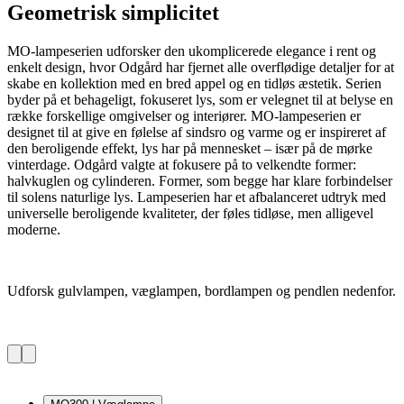
Geometrisk simplicitet
MO-lampeserien udforsker den ukomplicerede elegance i rent og
enkelt design, hvor Odgård har fjernet alle overflødige detaljer for at
skabe en kollektion med en bred appel og en tidløs æstetik. Serien
byder på et behageligt, fokuseret lys, som er velegnet til at belyse en
række forskellige omgivelser og interiører. MO-lampeserien er
designet til at give en følelse af sindsro og varme og er inspireret af
den beroligende effekt, lys har på mennesket – især på de mørke
vinterdage. Odgård valgte at fokusere på to velkendte former:
halvkuglen og cylinderen. Former, som begge har klare forbindelser
til solens naturlige lys. Lampeserien har et afbalanceret udtryk med
universelle beroligende kvaliteter, der føles tidløse, men alligevel
moderne.
Udforsk gulvlampen, væglampen, bordlampen og pendlen nedenfor.