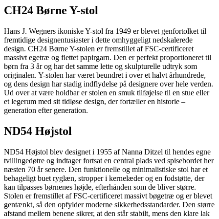
CH24 Børne Y-stol
Hans J. Wegners ikoniske Y-stol fra 1949 er blevet genfortolket til
fremtidige designentusiaster i dette omhyggeligt nedskalerede
design. CH24 Børne Y-stolen er fremstillet af FSC-certificeret
massivt egetræ og flettet papirgarn. Den er perfekt proportioneret til
børn fra 3 år og har det samme lette og skulpturelle udtryk som
originalen. Y-stolen har været beundret i over et halvt århundrede,
og dens design har stadig indflydelse på designere over hele verden.
Ud over at være holdbar er stolen en smuk tilføjelse til en stue eller
et legerum med sit tidløse design, der fortæller en historie –
generation efter generation.
ND54 Højstol
ND54 Højstol blev designet i 1955 af Nanna Ditzel til hendes egne
tvillingedøtre og indtager fortsat en central plads ved spisebordet her
næsten 70 år senere. Den funktionelle og minimalistiske stol har et
behageligt buet ryglæn, stropper i kernelæder og en fodstøtte, der
kan tilpasses børnenes højde, efterhånden som de bliver større.
Stolen er fremstillet af FSC-certificeret massivt bøgetræ og er blevet
gentænkt, så den opfylder moderne sikkerhedsstandarder. Den større
afstand mellem benene sikrer, at den står stabilt, mens den klare lak