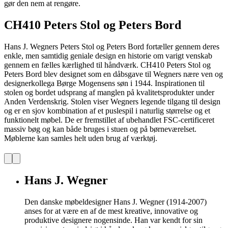
gør den nem at rengøre.
CH410 Peters Stol og Peters Bord
Hans J. Wegners Peters Stol og Peters Bord fortæller gennem deres
enkle, men samtidig geniale design en historie om varigt venskab
gennem en fælles kærlighed til håndværk. CH410 Peters Stol og
Peters Bord blev designet som en dåbsgave til Wegners nære ven og
designerkollega Børge Mogensens søn i 1944. Inspirationen til
stolen og bordet udsprang af manglen på kvalitetsprodukter under
Anden Verdenskrig. Stolen viser Wegners legende tilgang til design
og er en sjov kombination af et puslespil i naturlig størrelse og et
funktionelt møbel. De er fremstillet af ubehandlet FSC-certificeret
massiv bøg og kan både bruges i stuen og på børneværelset.
Møblerne
kan
samles
helt
uden
brug
af
værktøj
.
Hans J. Wegner
Den danske møbeldesigner Hans J. Wegner (1914-2007)
anses for at være en af de mest kreative, innovative og
produktive designere nogensinde. Han var kendt for sin