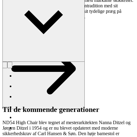
Nanna Ditzel sig som en af dansk designs mest markante skikkelser.
Hun gentænkte den funktionalistiske designtradition med sit
fabulerende formsprog og kom til at sætte sit tydelige præg på
tusindvis af private hjem og offentlige fora.
Læs mere om Nanna Ditzel & Jørgen Ditzel
Til de kommende generationer
ND54 High Chair blev tegnet af mesterarkitekten Nanna Ditzel og
Jørgen Ditzel i 1954 og er nu blevet opdateret med moderne
sikkerhedskrav af Carl Hansen & Søn. Den høje barnestol er