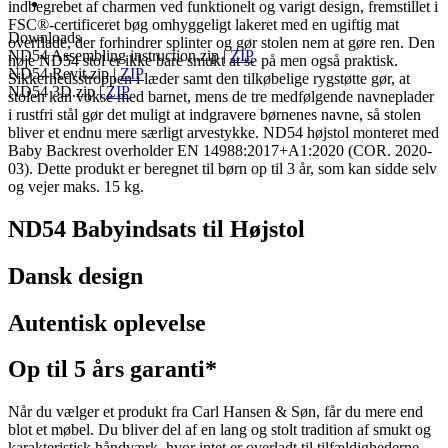
indbegrebet af charmen ved funktionelt og varigt design, fremstillet i
FSC®-certificeret bøg omhyggeligt lakeret med en ugiftig mat
Downloads
overflade, der forhindrer splinter og gør stolen nem at gøre ren. Den
ND54 Assembling instruction.zip
|
ZIP
høje ND54 stol er ikke bare smukt at se på men også praktisk.
ND54 Revit.zip
|
ZIP
Sikkerhedsstroppen i læder samt den tilkøbelige rygstøtte gør, at
ND54 3D.zip
|
ZIP
stolen kan vokse med barnet, mens de tre medfølgende navneplader
i rustfri stål gør det muligt at indgravere børnenes navne, så stolen
bliver et endnu mere særligt arvestykke. ND54 højstol monteret med
Baby Backrest overholder EN 14988:2017+A1:2020 (COR. 2020-
03). Dette produkt er beregnet til børn op til 3 år, som kan sidde selv
og vejer maks. 15 kg.
ND54 Babyindsats til Højstol
Dansk design
Autentisk oplevelse
Op til 5 års garanti*
Når du vælger et produkt fra Carl Hansen & Søn, får du mere end
blot et møbel. Du bliver del af en lang og stolt tradition af smukt og
karakteristisk håndværk, hvor intet er overladt til tilfældighederne.