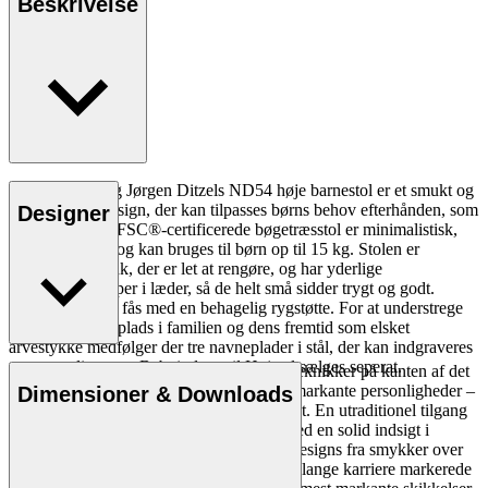
Beskrivelse
Nanna Ditzel og Jørgen Ditzels ND54 høje barnestol er et smukt og
varigt stykke design, der kan tilpasses børns behov efterhånden, som
Designer
de vokser. Den FSC®-certificerede bøgetræsstol er minimalistisk,
sikker og stabil og kan bruges til børn op til 15 kg. Stolen er
fuldendt i mat lak, der er let at rengøre, og har yderlige
sikkerhedsstropper i læder, så de helt små sidder trygt og godt.
Stolen kan også fås med en behagelig rygstøtte. For at understrege
stolens centrale plads i familien og dens fremtid som elsket
arvestykke medfølger der tre navneplader i stål, der kan indgraveres
og personliggøres. Babyindsats til Højstol sælges seperat.
Lysten til at udforske rummet og afprøve teknikker på kanten af det
mulige, har ført en af dansk designs mest markante personligheder –
Dimensioner & Downloads
Læs mere
Nanna Ditzel – rundt i hele designuniverset. En utraditionel tilgang
til designprocessen har således sammen med en solid indsigt i
håndværket, affødt en stribe nyskabende designs fra smykker over
tekstiler til møbler. Igennem sin godt 60 år lange karriere markerede