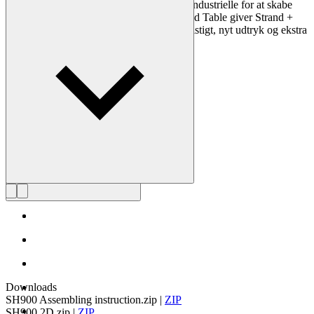
kvalitet, og kombinerer det unikke og det industrielle for at skabe
fremtidens moderne klassikere. Med Extend Table giver Strand +
Hvass moderne dansk møbeltradition et dristigt, nyt udtryk og ekstra
funktionalitet.
Læs mere om Strand & Hvass
Downloads
SH900 Assembling instruction.zip
|
ZIP
SH900 2D.zip
|
ZIP