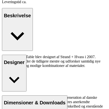
Leveringstid ca.
Beskrivelse
SH900 Extend Table blev designet af Strand + Hvass i 2007.
Spisebordet hylder de tidligere mestre og udforsker samtidig nye
Designer
konstruktioner og modige kombinationer af materialer.
Læs mere
Duoen Strand + Hvass er en del af en ny generation af danske
designere, der viderefører visionerne fra deres anerkendte
Dimensioner & Downloads
forgængere. De to designere fokuserer på enkelhed og enestående