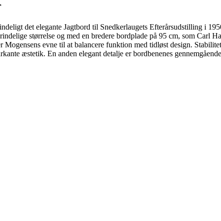
r
igt det elegante Jagtbord til Snedkerlaugets Efterårsudstilling i 1950, 
rindelige størrelse og med en bredere bordplade på 95 cm, som Carl Hans
er Mogensens evne til at balancere funktion med tidløst design. Stabili
markante æstetik. En anden elegant detalje er bordbenenes gennemgående 