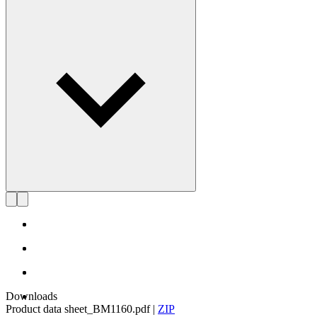
Læs mere om Børge Mogensen
Downloads
Product data sheet_BM1160.pdf
|
ZIP