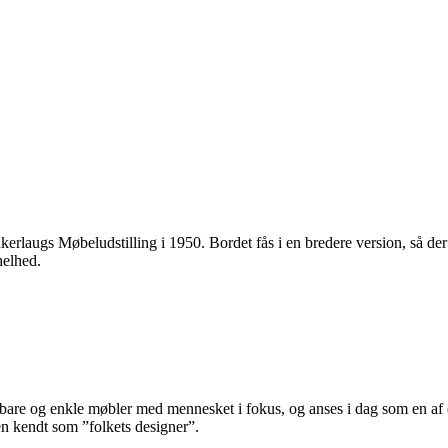
ugs Møbeludstilling i 1950. Bordet fås i en bredere version, så der e
helhed.
re og enkle møbler med mennesket i fokus, og anses i dag som en af d
en kendt som ”folkets designer”.