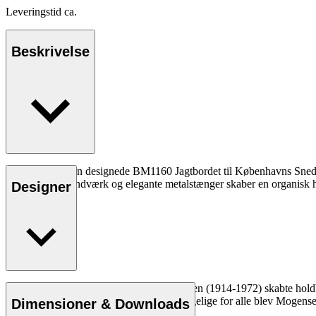
Leveringstid ca.
Beskrivelse
Børge Mogensen designede BM1160 Jagtbordet til Københavns Snedkerla
fremragende håndværk og elegante metalstænger skaber en organisk 
Designer
Læs mere
Møbelsnedker og designer Børge Mogensen (1914-1972) skabte holdba
mission om at gøre kvalitetsmøbler tilgængelige for alle blev Mogens
Dimensioner & Downloads