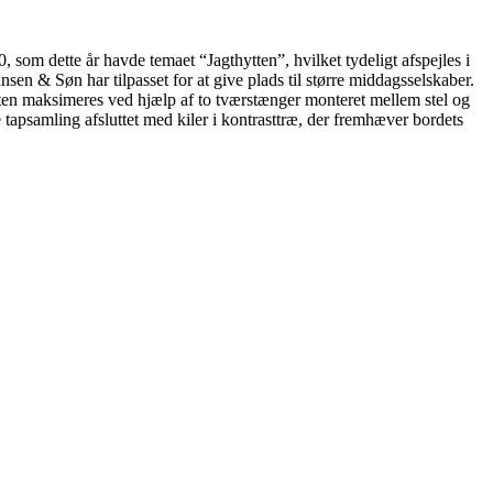
som dette år havde temaet “Jagthytten”, hvilket tydeligt afspejles i
en & Søn har tilpasset for at give plads til større middagsselskaber.
teten maksimeres ved hjælp af to tværstænger monteret mellem stel og
tapsamling afsluttet med kiler i kontrasttræ, der fremhæver bordets