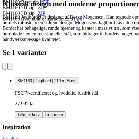
BM1160 Revit.zip
|
ZIP
Klassisk design med moderne proportione
BM1160 2D.zip
|
ZIP
BM1160 3D.zip
|
ZIP
BM1160 Jagtbordet er designet af Børge Mogensen. Han tegnede oprindel
BM1160 Assembling instruction.zip
|
ZIP
bordets robuste, men stilrene design. Mogensens Jagtbord fås i den op
Bordet har behagelige, runde hjørner og kanter i massivt træ, som vis
bordplade i enten messing eller stål, som bidrager til bordets meget 
håndværksmæssige kvaliteter.
Se 1 varianter
BM1160 | Jagtbord | 210 x 95 cm
FSC™-certificeret eg, hvidolie, rustfrit stål
27.995 kr.
Tilføj til kurv
Læs mere
Inspiration
Katalog