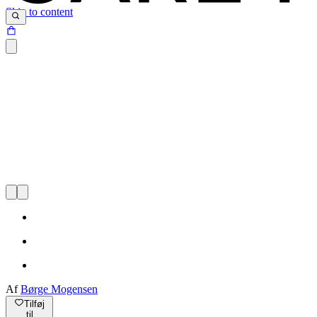
Skip to content
Af
Børge Mogensen
Tilføj
til