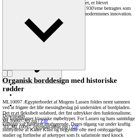
træmøbler, som for eksempel Ægypterbordet, er blevet
møbelklassikere, og hans værker i stål fra 1930'erne betragtes som
klassiske eksempler på den internationale modernismes innovation.
Læs mere om Mogens Lassen
Organisk borddesign med historiske
rødder
ML10097 Ægypterbordet af Mogens Lassen foldes nemt sammen
ved at frigøre det lille messingbeslag på undersiden af bordpladen.
Det er et fleksibelt sofabord, det fint udtrykker den funktionalisme,
Downloads
der kendetegner klassiske møbeltyper. For Lassen og hans samtidige
ML10097-2D.zip
|
ZIP
kolleger var funktion altafgørende. Deres tilgang var under kraftig
3D_ML10097_egyptian-table.zip
|
ZIP
indflydelse af Kaare Klint og begyndte ofte med omhyggelige
studier og forfinelse af arketyper som fx safaristole med knock