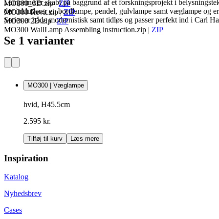
Lamperne er skabt på baggrund af et forskningsprojekt i belysningstek
MO300_3D.zip
|
ZIP
der inkluderer en bordlampe, pendel, gulvlampe samt væglampe og er 
MO300 Revit.zip
|
ZIP
Series er både modernistisk samt tidløs og passer perfekt ind i Carl H
MO300 2D.zip
|
ZIP
MO300 WallLamp Assembling instruction.zip
|
ZIP
Se 1 varianter
MO300 | Væglampe
hvid, H45.5cm
2.595 kr.
Tilføj til kurv
Læs mere
Inspiration
Katalog
Nyhedsbrev
Cases