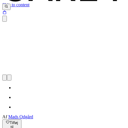
Skip to content
Af
Mads Odgård
Tilføj
til