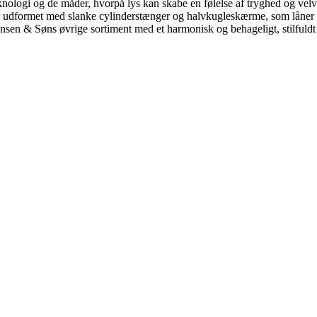
nologi og de måder, hvorpå lys kan skabe en følelse af tryghed og velvær
udformet med slanke cylinderstænger og halvkugleskærme, som låner fr
ansen & Søns øvrige sortiment med et harmonisk og behageligt, stilfuldt