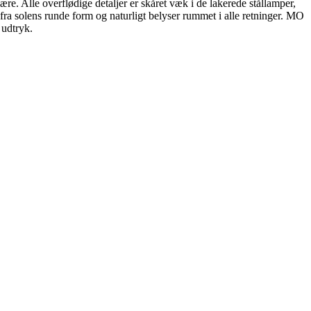
e. Alle overflødige detaljer er skåret væk i de lakerede stållamper,
a solens runde form og naturligt belyser rummet i alle retninger. MO
 udtryk.