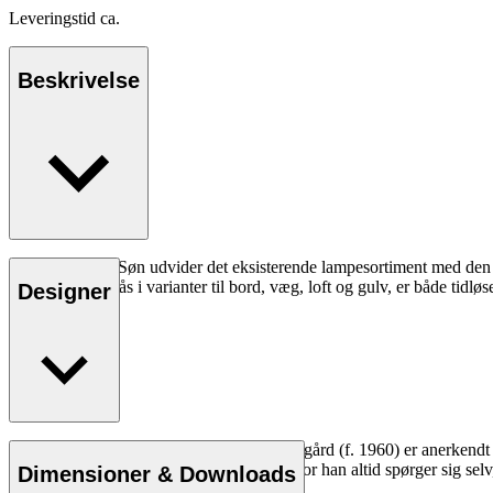
Leveringstid ca.
Beskrivelse
Carl Hansen & Søn udvider det eksisterende lampesortiment med den n
stållamper, der fås i varianter til bord, væg, loft og gulv, er både tid
Designer
Læs mere
Den danske industrielle designer Mads Odgård (f. 1960) er anerkendt fo
design ud fra minimalistiske principper, hvor han altid spørger sig sel
Dimensioner & Downloads