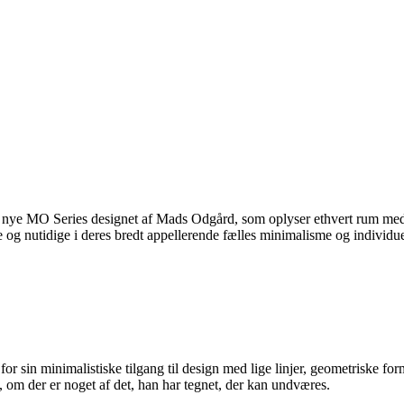
ye MO Series designet af Mads Odgård, som oplyser ethvert rum med en
løse og nutidige i deres bredt appellerende fælles minimalisme og individ
r sin minimalistiske tilgang til design med lige linjer, geometriske for
v, om der er noget af det, han har tegnet, der kan undværes.