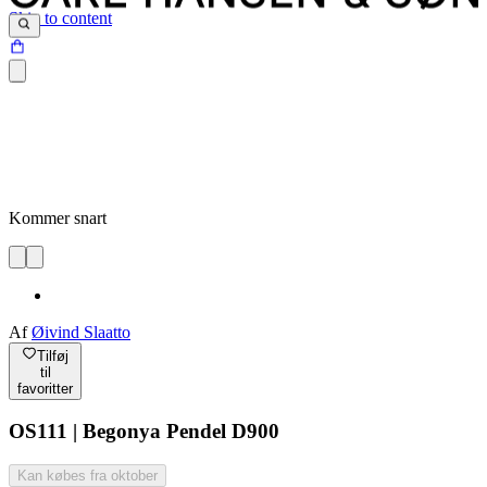
Skip to content
Kommer snart
Af
Øivind Slaatto
Tilføj
til
favoritter
OS111 | Begonya Pendel D900
Kan købes fra oktober