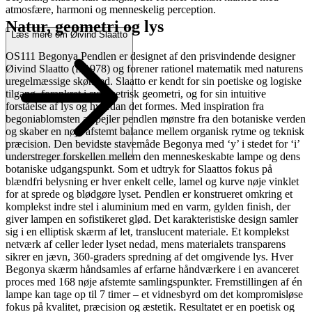
atmosfære, harmoni og menneskelig perception.
Natur, geometri og lys
Læs mere om Øivind Slaatto
OS111 Begonya Pendlen er designet af den prisvindende designer
Øivind Slaatto (f. 1978) og forener rationel matematik med naturens
uregelmæssige skønhed. Slaatto er kendt for sin poetiske og logiske
tilgang, forankret i symmetrisk geometri, og for sin intuitive
forståelse af lys og hvordan det formes. Med inspiration fra
begoniablomsten afspejler pendlen mønstre fra den botaniske verden
og skaber en nøje afstemt balance mellem organisk rytme og teknisk
præcision. Den bevidste stavemåde Begonya med ‘y’ i stedet for ‘i’
understreger forskellen mellem den menneskeskabte lampe og dens
botaniske udgangspunkt. Som et udtryk for Slaattos fokus på
blændfri belysning er hver enkelt celle, lamel og kurve nøje vinklet
for at sprede og blødgøre lyset. Pendlen er konstrueret omkring et
komplekst indre stel i aluminium med en varm, gylden finish, der
giver lampen en sofistikeret glød. Det karakteristiske design samler
sig i en elliptisk skærm af let, translucent materiale. Et komplekst
netværk af celler leder lyset nedad, mens materialets transparens
sikrer en jævn, 360-graders spredning af det omgivende lys. Hver
Begonya skærm håndsamles af erfarne håndværkere i en avanceret
proces med 168 nøje afstemte samlingspunkter. Fremstillingen af én
lampe kan tage op til 7 timer – et vidnesbyrd om det kompromisløse
fokus på kvalitet, præcision og æstetik. Resultatet er en poetisk og