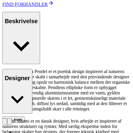
FIND FORHANDLER
Beskrivelse
OS111 Begonya Pendel er et poetisk design inspireret af naturens
logik. Pendlen er skabt i samarbejde med den prisvindende designer
Designer
Øivind Slaatto og opnår en harmonisk balance mellem det organiske
og det menneskeskabte. Pendlens elliptiske form er opbygget
omkring en indvendig aluminiumsramme med en varm, gylden
finish. Den skulpturelle skærm i et let, gennemskinneligt materiale
udsender et blødt, diffust lys nedad, samtidig med at den filtrerer et
behageligt, stemningsfuldt skær i alle retninger.
Læs mere
Øivind Slaatto er en dansk designer, hvis arbejde er inspireret af
naturens strukturer og rytmer. Med særlig ekspertise inden for
belysning skaber han designs, der forener teknisk klarhed med