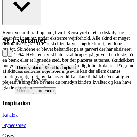
Rensdyrskind fra Lapland, hvidt. Rensdyret er et arktisk dyr og
lever frit i naturen under ekstreme vejrforhold. Alle skind er meget
Se 1 varianter
dekorative og fås i tre forskellige farver: mørke brunt, hvidt og
gråligt. Skindene er blevet behandlet på et garveri der har eksisteret
siden 1994. Hvis rensdyrskindet skal bruges på gulvet, i en kiste, på
en bænk eller et lignende sted, bør der placeres et ternet, skridsikkert
underlag under skindet for at sikre ordentlig luftcirkulation. På grund
Rensdyrskind | Skind fra Lapland
af skindets særdeles høje isoleringsevne kan der ellers dannes
kondens under det, hvilket over tid kan føre til hårtab. Ved at følge
hvid, 120x75 cm
plejeanvisningerne bevarer du rensdyrskindets kvalitet og kan have
glæde af det i mange år.
Udsolgt
Læs mere
Inspiration
Katalog
Nyhedsbrev
Cases