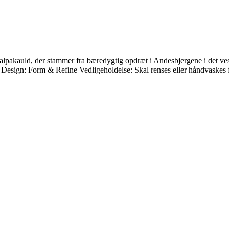
lpakauld, der stammer fra bæredygtig opdræt i Andesbjergene i det vestl
a. Design: Form & Refine Vedligeholdelse: Skal renses eller håndvaskes f