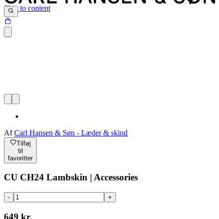
Skip to content
Af
Carl Hansen & Søn - Læder & skind
Tilføj
til
favoritter
CU CH24 Lambskin | Accessories
-
+
649 kr.