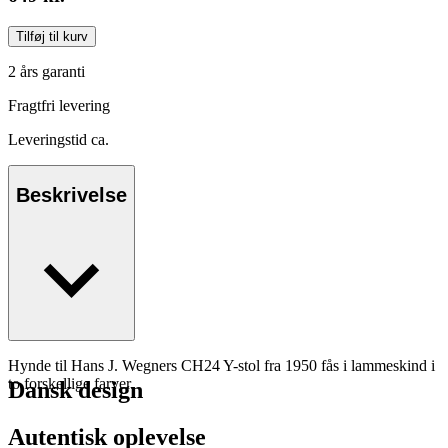
Tilføj til kurv
2 års garanti
Fragtfri levering
Leveringstid ca.
Beskrivelse
Hynde til Hans J. Wegners CH24 Y-stol fra 1950 fås i lammeskind i
to forskellige farver.
Dansk design
Autentisk oplevelse