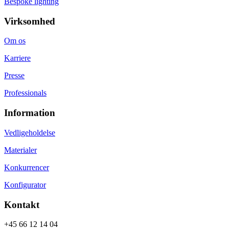
Bespoke lighting
Virksomhed
Om os
Karriere
Presse
Professionals
Information
Vedligeholdelse
Materialer
Konkurrencer
Konfigurator
Kontakt
+45 66 12 14 04