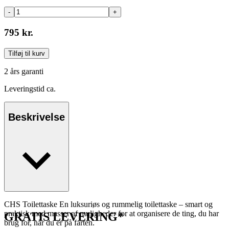
-
+
795 kr.
Tilføj til kurv
2 års garanti
Leveringstid ca.
Beskrivelse
CHS Toilettaske En luksuriøs og rummelig toilettaske – smart og
praktisk med masser af muligheder for at organisere de ting, du har
GRATIS LEVERING*
brug for, når du er på farten.